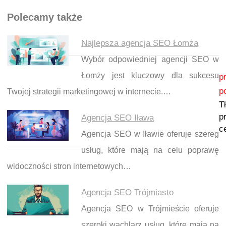
Polecamy także
Najlepsza agencja SEO Łomża
Wybór odpowiedniej agencji SEO w
Nawigacja wpisu
Łomży jest kluczowy dla sukcesu
p
p
Twojej strategii marketingowej w internecie.…
T
p
Agencja SEO Iława
c
Agencja SEO w Iławie oferuje szereg
usług, które mają na celu poprawę
widoczności stron internetowych…
Agencja SEO Trójmiasto
Agencja SEO w Trójmieście oferuje
szeroki wachlarz usług, które mają na