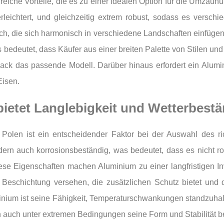
reiche Vorteile, die es zu einer idealen Option für die Umzäu
 erleichtert, und gleichzeitig extrem robust, sodass es versc
ich, die sich harmonisch in verschiedene Landschaften einfügen.
s bedeutet, dass Käufer aus einer breiten Palette von Stilen u
ack das passende Modell. Darüber hinaus erfordert ein Alum
Eisen.
ietet Langlebigkeit und Wetterbestä
Polen ist ein entscheidender Faktor bei der Auswahl des ri
ndern auch korrosionsbeständig, was bedeutet, dass es nicht ro
ese Eigenschaften machen Aluminium zu einer langfristigen In
n Beschichtung versehen, die zusätzlichen Schutz bietet un
minium ist seine Fähigkeit, Temperaturschwankungen standzuhalt
un auch unter extremen Bedingungen seine Form und Stabilität be