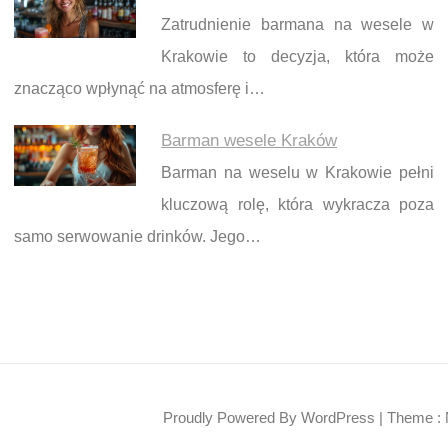
Zatrudnienie barmana na wesele w
Krakowie to decyzja, która może
znacząco wpłynąć na atmosferę i…
Barman wesele Kraków
Barman na weselu w Krakowie pełni
kluczową rolę, która wykracza poza
samo serwowanie drinków. Jego…
Proudly Powered By WordPress
|
Theme : 