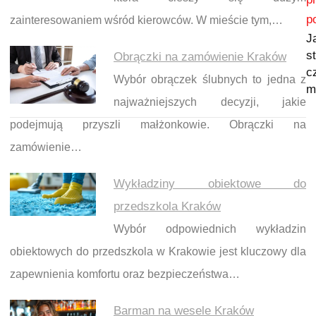
p
zainteresowaniem wśród kierowców. W mieście tym,…
J
s
Obrączki na zamówienie Kraków
c
Wybór obrączek ślubnych to jedna z
m
najważniejszych decyzji, jakie
podejmują przyszli małżonkowie. Obrączki na
zamówienie…
Wykładziny obiektowe do
przedszkola Kraków
Wybór odpowiednich wykładzin
obiektowych do przedszkola w Krakowie jest kluczowy dla
zapewnienia komfortu oraz bezpieczeństwa…
Barman na wesele Kraków