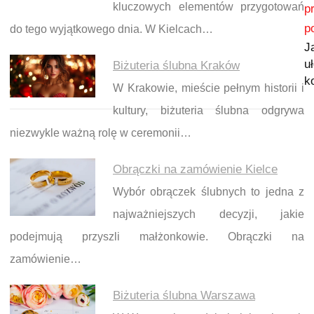
Nawigacja wpisu
kluczowych elementów przygotowań
p
p
do tego wyjątkowego dnia. W Kielcach…
J
u
Biżuteria ślubna Kraków
k
W Krakowie, mieście pełnym historii i
kultury, biżuteria ślubna odgrywa
niezwykle ważną rolę w ceremonii…
Obrączki na zamówienie Kielce
Wybór obrączek ślubnych to jedna z
najważniejszych decyzji, jakie
podejmują przyszli małżonkowie. Obrączki na
zamówienie…
Biżuteria ślubna Warszawa