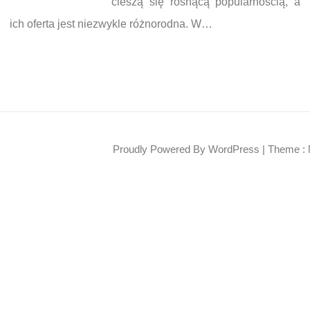
cieszą się rosnącą popularnością, a
ich oferta jest niezwykle różnorodna. W…
Proudly Powered By WordPress
|
Theme : 