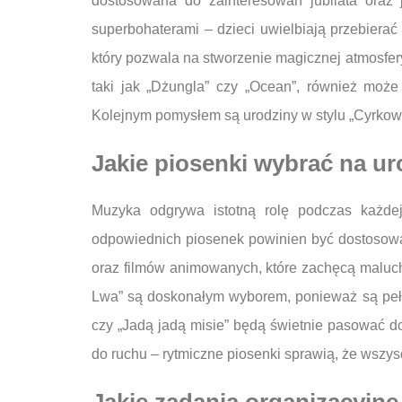
dostosowana do zainteresowań jubilata oraz
superbohaterami – dzieci uwielbiają przebierać 
który pozwala na stworzenie magicznej atmosfer
taki jak „Dżungla” czy „Ocean”, również może
Kolejnym pomysłem są urodziny w stylu „Cyrkow
Jakie piosenki wybrać na ur
Muzyka odgrywa istotną rolę podczas każdej
odpowiednich piosenek powinien być dostosowa
oraz filmów animowanych, które zachęcą maluchy
Lwa” są doskonałym wyborem, ponieważ są pełne
czy „Jadą jadą misie” będą świetnie pasować do
do ruchu – rytmiczne piosenki sprawią, że wszys