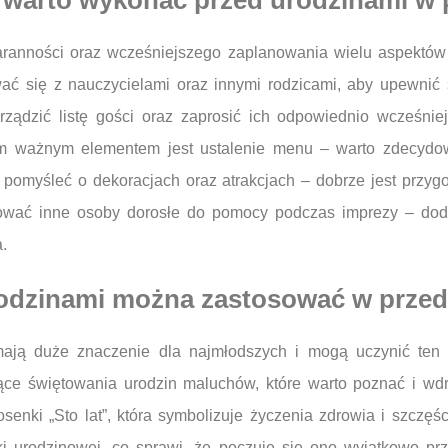
e warto wykonać przed urodzinami w
ranności oraz wcześniejszego zaplanowania wielu aspektów 
wać się z nauczycielami oraz innymi rodzicami, aby upewnić
rządzić listę gości oraz zaprosić ich odpowiednio wcześnie
ym ważnym elementem jest ustalenie menu – warto zdecydo
ż pomyśleć o dekoracjach oraz atrakcjach – dobrze jest przygo
żować inne osoby dorosłe do pomocy podczas imprezy – do
.
urodzinami można zastosować w prze
ają duże znaczenie dla najmłodszych i mogą uczynić ten 
ce świętowania urodzin maluchów, które warto poznać i wdr
osenki „Sto lat”, która symbolizuje życzenia zdrowia i szczę
ki urodzinowej, co sprawi, że poczuje się ono wyjątkowo prz