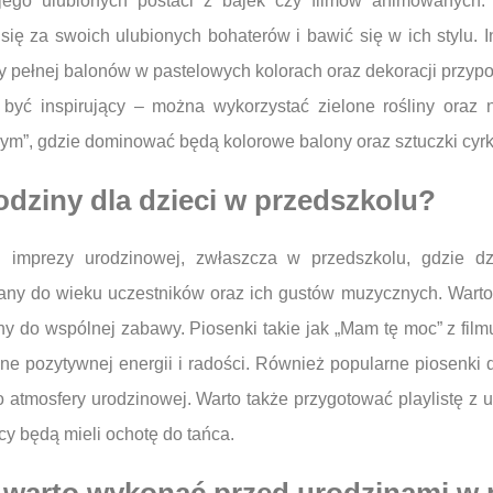
 jego ulubionych postaci z bajek czy filmów animowanych
się za swoich ulubionych bohaterów i bawić się w ich stylu. In
y pełnej balonów w pastelowych kolorach oraz dekoracji przyp
 być inspirujący – można wykorzystać zielone rośliny oraz 
ym”, gdzie dominować będą kolorowe balony oraz sztuczki cyr
odziny dla dzieci w przedszkolu?
 imprezy urodzinowej, zwłaszcza w przedszkolu, gdzie dz
ny do wieku uczestników oraz ich gustów muzycznych. Warto p
 do wspólnej zabawy. Piosenki takie jak „Mam tę moc” z filmu
 pozytywnej energii i radości. Również popularne piosenki dl
 atmosfery urodzinowej. Warto także przygotować playlistę z
cy będą mieli ochotę do tańca.