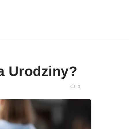
a Urodziny?
0