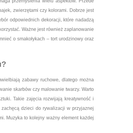
ymaga przemyślenia wielu aspektów. Przede
ajek, zwierzętami czy kolorami. Dobrze jest
wybór odpowiednich dekoracji, które nadadzą
wykorzystać. Ważne jest również zaplanowanie
omnieć o smakołykach – tort urodzinowy oraz
u?
 uwielbiają zabawy ruchowe, dlatego można
iwanie skarbów czy malowanie twarzy. Warto
uki. Takie zajęcia rozwijają kreatywność i
zachęcą dzieci do rywalizacji w przyjaznej
ami. Muzyka to kolejny ważny element każdej