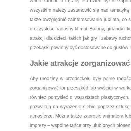
warto zadbać o to, aby ten dzień był niezapo
wszystkim należy zastanowić się nad tematyką i
także uwzględnić zainteresowania jubilata, co 
uroczystości radosny klimat. Balony, girlandy i
atrakcji dla dzieci, takich jak gry i zabawy r
przekąski powinny być dostosowane do gustów 
Jakie atrakcje zorganizować
Aby urodziny w przedszkolu były pełne radośc
zorganizować tor przeszkód lub wyścigi w work
również pomyśleć o warsztatach plastycznych, 
pozwalają na wyrażenie siebie poprzez sztukę.
atmosferze. Można także zaprosić animatora lub
imprezy – wspólne tańce przy ulubionych piosenk