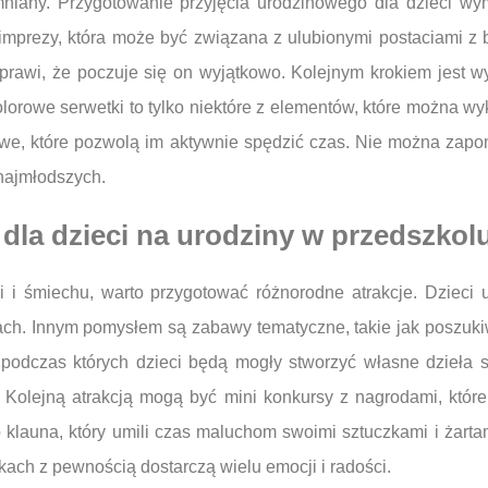
mniany. Przygotowanie przyjęcia urodzinowego dla dzieci w
mprezy, która może być związana z ulubionymi postaciami z b
sprawi, że poczuje się on wyjątkowo. Kolejnym krokiem jest 
 kolorowe serwetki to tylko niektóre z elementów, które można 
uchowe, które pozwolą im aktywnie spędzić czas. Nie można zap
najmłodszych.
 dla dzieci na urodziny w przedszkol
i i śmiechu, warto przygotować różnorodne atrakcje. Dzieci
ach. Innym pomysłem są zabawy tematyczne, takie jak poszuk
podczas których dzieci będą mogły stworzyć własne dzieła szt
 Kolejną atrakcją mogą być mini konkursy z nagrodami, które 
 klauna, który umili czas maluchom swoimi sztuczkami i żart
ach z pewnością dostarczą wielu emocji i radości.