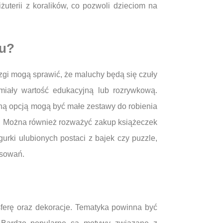
uterii z koralików, co pozwoli dzieciom na
lu?
zgi mogą sprawić, że maluchy będą się czuły
 miały wartość edukacyjną lub rozrywkową.
nną opcją mogą być małe zestawy do robienia
su. Można również rozważyć zakup książeczek
urki ulubionych postaci z bajek czy puzzle,
esowań.
ferę oraz dekoracje. Tematyka powinna być