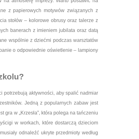
 na atmosferę imprezy. Warto postawić na
onane z papierowych motywów związanych z
ia stołów – kolorowe obrusy oraz talerze z
ych banerach z imieniem jubilata oraz datą
ane wspólnie z dziećmi podczas warsztatów
banie o odpowiednie oświetlenie – lampiony
szkolu?
i potrzebują aktywności, aby spalić nadmiar
zestników. Jedną z popularnych zabaw jest
t gra w „Krzesła”, która polega na tańczeniu
ścigi w workach, które dostarczą dzieciom
 musiały odnaleźć ukryte przedmioty według