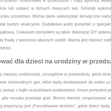
czystości urodzinowej w przedszkolu i mają ogromny wpływ
ficie lub ustawić w różnych miejscach sali. Girlandy wyk
uroku przestrzeni. Można także wykorzystać tematyczne nakryc
ądał bardzo atrakcyjnie. Dodatkowo warto pomyśleć o specjaln
j wyjątkową. Ciekawym pomysłem są także dekoracje DIY wykon
ły frajdę z tworzenia własnych ozdób. Ważne jest również zad
stości.
ować dla dzieci na urodziny w przed
imprezy urodzinowej, szczególnie w przedszkolu, gdzie dziec
nie różnorodnych gier, które będą dostosowane do wieku uc
ąć postać z bajki na podstawie podpowiedzi. Innym pomysłem jes
, gdy muzyka przestaje grać. Można również zorganizować wy
cą propozycją jest „Poszukiwanie skarbów”, gdzie dzieci będą