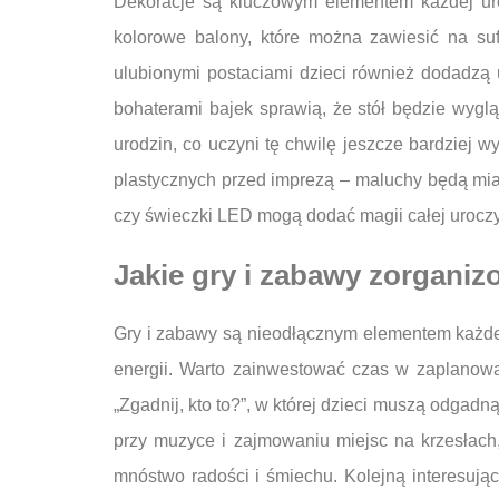
Dekoracje są kluczowym elementem każdej uro
kolorowe balony, które można zawiesić na su
ulubionymi postaciami dzieci również dodadzą 
bohaterami bajek sprawią, że stół będzie wygl
urodzin, co uczyni tę chwilę jeszcze bardzie
plastycznych przed imprezą – maluchy będą mia
czy świeczki LED mogą dodać magii całej uroczy
Jakie gry i zabawy zorganiz
Gry i zabawy są nieodłącznym elementem każdej 
energii. Warto zainwestować czas w zaplanowa
„Zgadnij, kto to?”, w której dzieci muszą odgadn
przy muzyce i zajmowaniu miejsc na krzesłach
mnóstwo radości i śmiechu. Kolejną interesują