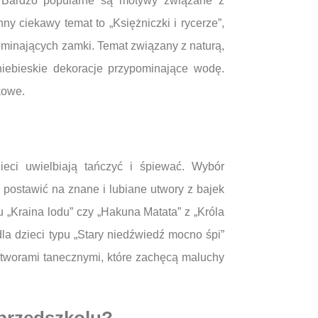
. Bardzo popularne są motywy związane z
ny ciekawy temat to „Księżniczki i rycerze”,
ominających zamki. Temat związany z naturą,
niebieskie dekoracje przypominające wodę.
kowe.
ieci uwielbiają tańczyć i śpiewać. Wybór
ostawić na znane i lubiane utwory z bajek
 „Kraina lodu” czy „Hakuna Matata” z „Króla
a dzieci typu „Stary niedźwiedź mocno śpi”
 utworami tanecznymi, które zachęcą maluchy