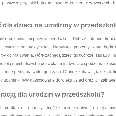
astycznych, takich jak malowanie kamieni czy tworzenie biż
 dla dzieci na urodziny w przedszko
nie urodzinowej imprezy w przedszkolu. Dobrze dobrane drobia
o postawić na praktyczne i kreatywne prezenty, które będą
by do malowania, które zachęcą dzieci do twórczej zabawy. I
rozweselą najmłodszych i pozwolą im na twórcze spędzenie cza
formą spędzania wolnego czasu. Drobne zabawki, takie jak fig
y upominki były dostosowane do wieku dzieci oraz ich zainter
racją dla urodzin w przedszkolu?
ie dla całej imprezy i może znacznie wpłynąć na jej atmos