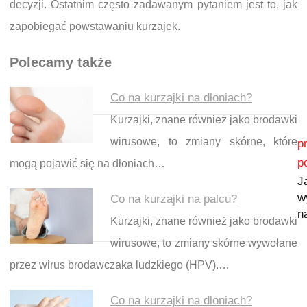
decyzji. Ostatnim często zadawanym pytaniem jest to, jak
zapobiegać powstawaniu kurzajek.
Polecamy także
Co na kurzajki na dłoniach?
Kurzajki, znane również jako brodawki
Nawigacja wpisu
wirusowe, to zmiany skórne, które
p
p
mogą pojawić się na dłoniach…
J
w
Co na kurzajki na palcu?
n
Kurzajki, znane również jako brodawki
wirusowe, to zmiany skórne wywołane
przez wirus brodawczaka ludzkiego (HPV).…
Co na kurzajki na dloniach?