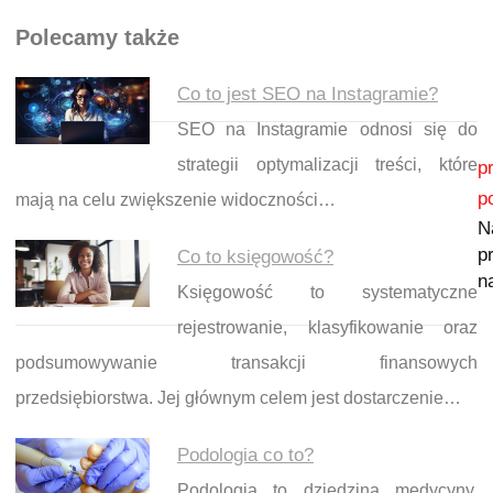
Polecamy także
Co to jest SEO na Instagramie?
SEO na Instagramie odnosi się do
Nawigacja wpisu
strategii optymalizacji treści, które
p
p
mają na celu zwiększenie widoczności…
N
p
Co to księgowość?
n
Księgowość to systematyczne
rejestrowanie, klasyfikowanie oraz
podsumowywanie transakcji finansowych
przedsiębiorstwa. Jej głównym celem jest dostarczenie…
Podologia co to?
Podologia to dziedzina medycyny,