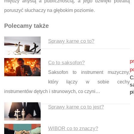
między artystą a publicznością, a jego dźwięki potrafią
poruszyć słuchaczy na głębokim poziomie.
Polecamy także
Sprawy karne co to?
Nawigacja wpisu
p
Co to saksofon?
p
Saksofon to instrument muzyczny,
C
który łączy w sobie cechy
s
instrumentów dętych i strunowych, co czyni…
p
Sprawy karne co to jest?
WIBOR co to znaczy?