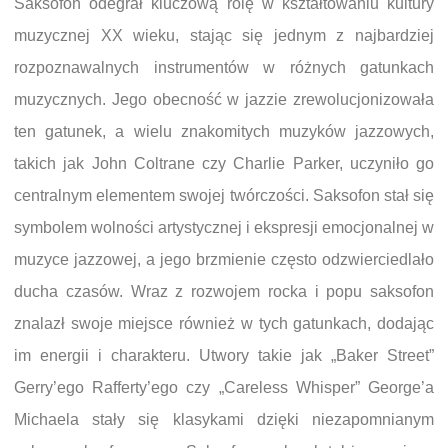
Saksofon odegrał kluczową rolę w kształtowaniu kultury
muzycznej XX wieku, stając się jednym z najbardziej
rozpoznawalnych instrumentów w różnych gatunkach
muzycznych. Jego obecność w jazzie zrewolucjonizowała
ten gatunek, a wielu znakomitych muzyków jazzowych,
takich jak John Coltrane czy Charlie Parker, uczyniło go
centralnym elementem swojej twórczości. Saksofon stał się
symbolem wolności artystycznej i ekspresji emocjonalnej w
muzyce jazzowej, a jego brzmienie często odzwierciedlało
ducha czasów. Wraz z rozwojem rocka i popu saksofon
znalazł swoje miejsce również w tych gatunkach, dodając
im energii i charakteru. Utwory takie jak „Baker Street”
Gerry’ego Rafferty’ego czy „Careless Whisper” George’a
Michaela stały się klasykami dzięki niezapomnianym