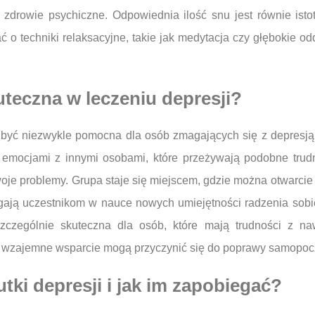
zdrowie psychiczne. Odpowiednia ilość snu jest równie isto
 o techniki relaksacyjne, takie jak medytacja czy głębokie od
uteczna w leczeniu depresji?
 być niezwykle pomocna dla osób zmagających się z depresją.
 emocjami z innymi osobami, które przeżywają podobne trud
je problemy. Grupa staje się miejscem, gdzie można otwarci
ają uczestnikom w nauce nowych umiejętności radzenia sobie
czególnie skuteczna dla osób, które mają trudności z nawi
wzajemne wsparcie mogą przyczynić się do poprawy samopoczu
tki depresji i jak im zapobiegać?