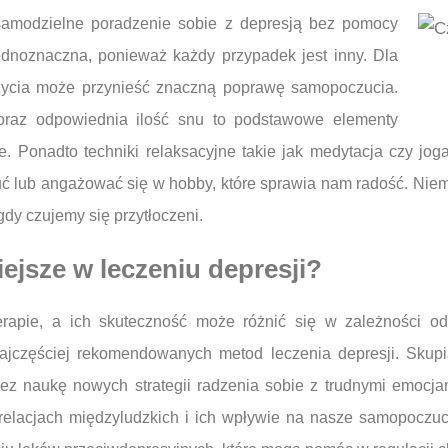
 samodzielne poradzenie sobie z depresją bez pomocy
jednoznaczna, ponieważ każdy przypadek jest inny. Dla
życia może przynieść znaczną poprawę samopoczucia.
 oraz odpowiednia ilość snu to podstawowe elementy
 Ponadto techniki relaksacyjne takie jak medytacja czy jog
zuć lub angażować się w hobby, które sprawia nam radość. Nie
gdy czujemy się przytłoczeni.
iejsze w leczeniu depresji?
erapie, a ich skuteczność może różnić się w zależności od
ajczęściej rekomendowanych metod leczenia depresji. Skupi
z naukę nowych strategii radzenia sobie z trudnymi emocjami.
a relacjach międzyludzkich i ich wpływie na nasze samopoczu