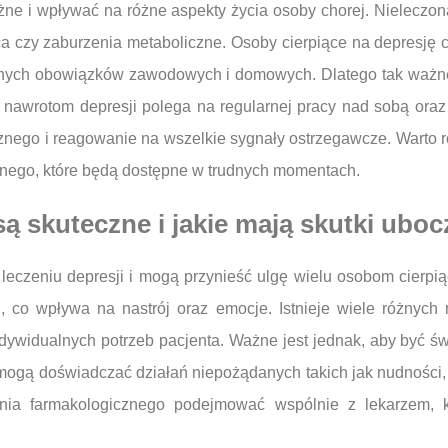
ne i wpływać na różne aspekty życia osoby chorej. Nieleczo
a czy zaburzenia metaboliczne. Osoby cierpiące na depresję c
nych obowiązków zawodowych i domowych. Dlatego tak ważne j
 nawrotom depresji polega na regularnej pracy nad sobą oraz
znego i reagowanie na wszelkie sygnały ostrzegawcze. Warto r
znego, które będą dostępne w trudnych momentach.
są skuteczne i jakie mają skutki ubo
leczeniu depresji i mogą przynieść ulgę wielu osobom cierpią
 co wpływa na nastrój oraz emocje. Istnieje wiele różnych 
ndywidualnych potrzeb pacjenta. Ważne jest jednak, aby być
mogą doświadczać działań niepożądanych takich jak nudności,
zenia farmakologicznego podejmować wspólnie z lekarzem,