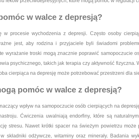
yciu leków przeciwdepresyjnych, które mogą pomóc w regulacji 
 pomóc w walce z depresją?
ę w procesie wychodzenia z depresji. Często osoby cierpią
ażne jest, aby rodzina i przyjaciele byli świadomi problemu
e wyrażanie troski mogą znacznie poprawić samopoczucie os
wia psychicznego, takich jak terapia czy aktywność fizyczna. 
ba cierpiąca na depresję może potrzebować przestrzeni dla si
 mogą pomóc w walce z depresją?
naczący wpływ na samopoczucie osób cierpiących na depresję.
stroju. Ćwiczenia uwalniają endorfiny, które są naturalny
cję stresu. Nawet krótki spacer na świeżym powietrzu może p
w składniki odżywcze, witaminy oraz minerały. Badania wy