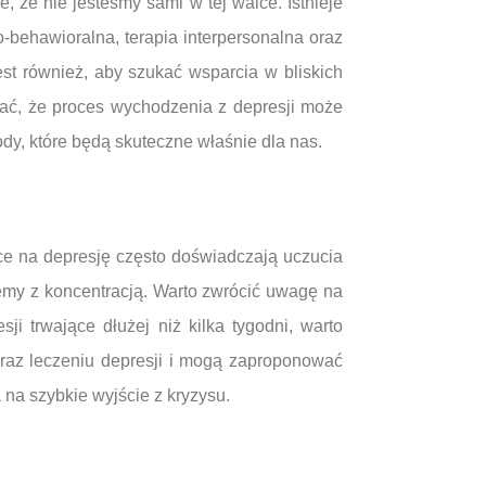
że nie jesteśmy sami w tej walce. Istnieje
behawioralna, terapia interpersonalna oraz
est również, aby szukać wsparcia w bliskich
ać, że proces wychodzenia z depresji może
ody, które będą skuteczne właśnie dla nas.
ce na depresję często doświadczają uczucia
lemy z koncentracją. Warto zwrócić uwagę na
i trwające dłużej niż kilka tygodni, warto
oraz leczeniu depresji i mogą zaproponować
na szybkie wyjście z kryzysu.