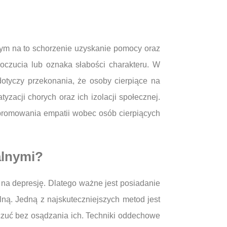
cym na to schorzenie uzyskanie pomocy oraz
oczucia lub oznaka słabości charakteru. W
dotyczy przekonania, że osoby cierpiące na
zacji chorych oraz ich izolacji społecznej.
promowania empatii wobec osób cierpiących
alnymi?
 na depresję. Dlatego ważne jest posiadanie
ną. Jedną z najskuteczniejszych metod jest
uczuć bez osądzania ich. Techniki oddechowe