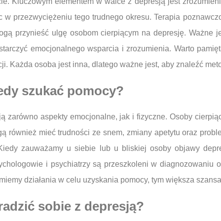
e. Kluczowym elementem w walce z depresją jest zrozumienie, 
 w przezwyciężeniu tego trudnego okresu. Terapia poznawczo-
e mogą przynieść ulgę osobom cierpiącym na depresję. Ważne j
starczyć emocjonalnego wsparcia i zrozumienia. Warto pamięt
ji. Każda osoba jest inna, dlatego ważne jest, aby znaleźć met
kiedy szukać pomocy?
ą zarówno aspekty emocjonalne, jak i fizyczne. Osoby cierpią
gą również mieć trudności ze snem, zmiany apetytu oraz prob
Kiedy zauważamy u siebie lub u bliskiej osoby objawy depresj
sychologowie i psychiatrzy są przeszkoleni w diagnozowaniu 
jmiemy działania w celu uzyskania pomocy, tym większa szansa 
adzić sobie z depresją?