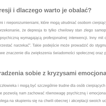
esji i dlaczego warto je obalać?
i i nieporozumieniami, które mogą utrudniać osobom cierpią
przekonanie, że depresja to tylko chwilowy stan złego samop
psychiczną wymagającą profesjonalnej interwencji. Inny mit 
rzestać narzekać”. Takie podejście może prowadzić do stygmaty
owe znaczenie dla zwiększenia świadomości społecznej oraz 
e radzenia sobie z kryzysami emocjon
złowieka i mogą być szczególnie trudne dla osób cierpiących
 które pozwolą nam zachować równowagę psychiczną i emocjonal
olega na skupieniu się na chwili obecnej i akceptacji swoich 