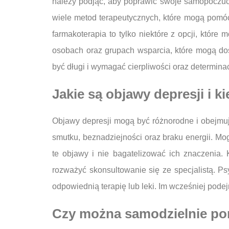
należy podjąć, aby poprawić swoje samopoczuci
wiele metod terapeutycznych, które mogą pomóc
farmakoterapia to tylko niektóre z opcji, któr
osobach oraz grupach wsparcia, które mogą do
być długi i wymagać cierpliwości oraz determinac
Jakie są objawy depresji i 
Objawy depresji mogą być różnorodne i obejmuj
smutku, beznadziejności oraz braku energii. Mo
te objawy i nie bagatelizować ich znaczenia. 
rozważyć skonsultowanie się ze specjalistą. P
odpowiednią terapię lub leki. Im wcześniej pode
Czy można samodzielnie por