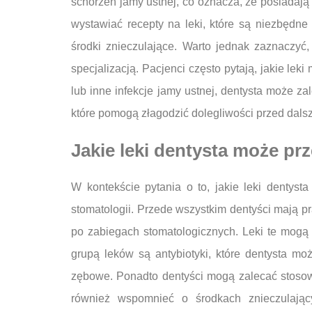
schorzeń jamy ustnej, co oznacza, że posiadaj
wystawiać recepty na leki, które są niezbędne
środki znieczulające. Warto jednak zaznaczyć
specjalizacją. Pacjenci często pytają, jakie lek
lub inne infekcje jamy ustnej, dentysta może z
które pomogą złagodzić dolegliwości przed dals
Jakie leki dentysta może pr
W kontekście pytania o to, jakie leki dentys
stomatologii. Przede wszystkim dentyści mają 
po zabiegach stomatologicznych. Leki te mogą 
grupą leków są antybiotyki, które dentysta mo
zębowe. Ponadto dentyści mogą zalecać stosow
również wspomnieć o środkach znieczulający