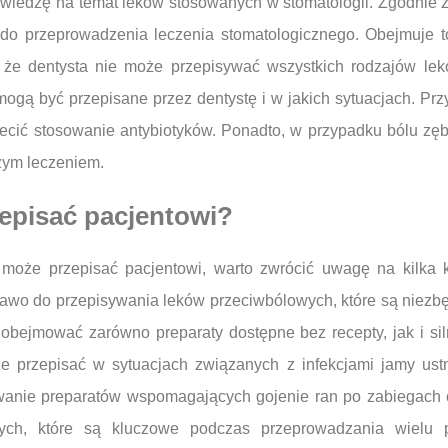
ą wiedzę na temat leków stosowanych w stomatologii. Zgodnie 
 do przeprowadzenia leczenia stomatologicznego. Obejmuje to 
, że dentysta nie może przepisywać wszystkich rodzajów lekó
i mogą być przepisane przez dentystę i w jakich sytuacjach. Pr
alecić stosowanie antybiotyków. Ponadto, w przypadku bólu zę
zym leczeniem.
zepisać pacjentowi?
ta może przepisać pacjentowi, warto zwrócić uwagę na kilka
prawo do przepisywania leków przeciwbólowych, które są niezb
obejmować zarówno preparaty dostępne bez recepty, jak i sil
że przepisać w sytuacjach związanych z infekcjami jamy ustne
anie preparatów wspomagających gojenie ran po zabiegach ch
ch, które są kluczowe podczas przeprowadzania wielu pr