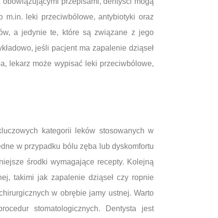
z obowiązującymi przepisami, dentyści mogą
m.in. leki przeciwbólowe, antybiotyki oraz
w, a jedynie te, które są związane z jego
zykładowo, jeśli pacjent ma zapalenie dziąseł
ba, lekarz może wypisać leki przeciwbólowe,
 kluczowych kategorii leków stosowanych w
ędne w przypadku bólu zęba lub dyskomfortu
niejsze środki wymagające recepty. Kolejną
j, takimi jak zapalenie dziąseł czy ropnie
irurgicznych w obrębie jamy ustnej. Warto
ocedur stomatologicznych. Dentysta jest