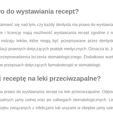
o do wystawiania recept?
nowić się nad tym, czy każdy dentysta ma prawo do wystawiani
ie i licencję mają możliwość wystawiania recept zgodnie z 
e rodzaju leków, które mogą być przepisywane przez dentys
acji prawnych dotyczących praktyk medycznych. Oznacza to, że 
 przeprowadzenia leczenia stomatologicznego. Dodatkowo wart
 w przepisach dotyczących farmakoterapii w stomatologii.
 receptę na leki przeciwzapalne?
ma prawo do wystawiania recept na leki przeciwzapalne. Odpo
apalnych jamy ustnej oraz po zabiegach stomatologicznych. Le
zęku związanych z infekcjami lub urazami w obrębie jamy ustn