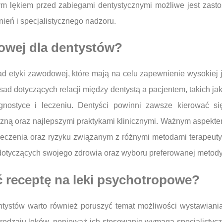
ym lękiem przed zabiegami dentystycznymi możliwe jest zasto
eń i specjalistycznego nadzoru.
dowej dla dentystów?
d etyki zawodowej, które mają na celu zapewnienie wysokiej 
d dotyczących relacji między dentystą a pacjentem, takich j
agnostyce i leczeniu. Dentyści powinni zawsze kierować 
zną oraz najlepszymi praktykami klinicznymi. Ważnym aspekte
leczenia oraz ryzyku związanym z różnymi metodami terapeut
dotyczących swojego zdrowia oraz wyboru preferowanej metody
 receptę na leki psychotropowe?
tystów warto również poruszyć temat możliwości wystawiania
odzaju leków, ponieważ ich stosowanie wymaga specjalistycznej