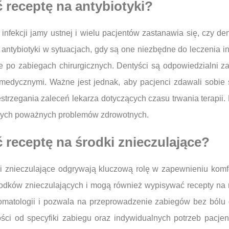
 receptę na antybiotyki?
 infekcji jamy ustnej i wielu pacjentów zastanawia się, czy 
ntybiotyki w sytuacjach, gdy są one niezbędne do leczenia infe
je po zabiegach chirurgicznych. Dentyści są odpowiedzialni 
medycznymi. Ważne jest jednak, aby pacjenci zdawali sobie
strzegania zaleceń lekarza dotyczących czasu trwania terapi
innych poważnych problemów zdrowotnych.
receptę na środki znieczulające?
ki znieczulające odgrywają kluczową rolę w zapewnieniu komf
dków znieczulających i mogą również wypisywać recepty na ni
omatologii i pozwala na przeprowadzenie zabiegów bez bólu d
ci od specyfiki zabiegu oraz indywidualnych potrzeb pacje