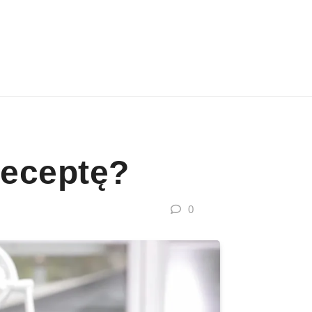
Receptę?
0