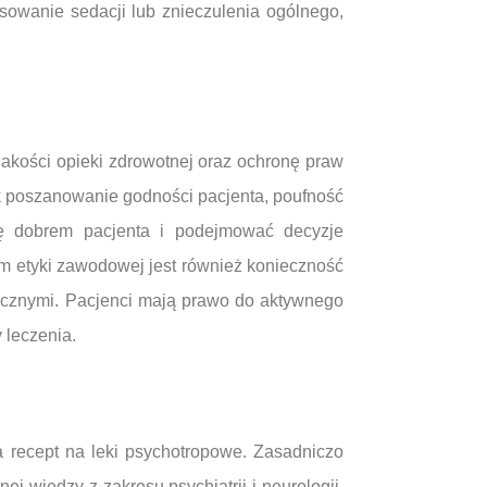
sowanie sedacji lub znieczulenia ogólnego,
jakości opieki zdrowotnej oraz ochronę praw
ak poszanowanie godności pacjenta, poufność
się dobrem pacjenta i podejmować decyzje
m etyki zawodowej jest również konieczność
ycznymi. Pacjenci mają prawo do aktywnego
 leczenia.
 recept na leki psychotropowe. Zasadniczo
 wiedzy z zakresu psychiatrii i neurologii.