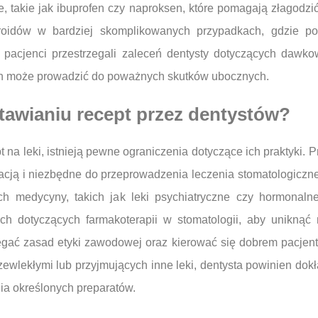
, takie jak ibuprofen czy naproksen, które pomagają złagodzić
oidów w bardziej skomplikowanych przypadkach, gdzie potr
 pacjenci przestrzegali zaleceń dentysty dotyczących dawkow
ch może prowadzić do poważnych skutków ubocznych.
tawianiu recept przez dentystów?
 na leki, istnieją pewne ograniczenia dotyczące ich praktyki.
lizacją i niezbędne do przeprowadzenia leczenia stomatologicz
ch medycyny, takich jak leki psychiatryczne czy hormonaln
h dotyczących farmakoterapii w stomatologii, aby uniknąć 
egać zasad etyki zawodowej oraz kierować się dobrem pacjen
wlekłymi lub przyjmujących inne leki, dentysta powinien dokła
a określonych preparatów.