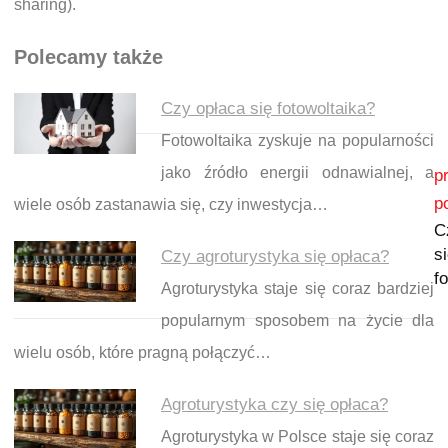
sharing).
Polecamy także
Czy opłaca się fotowoltaika?
Fotowoltaika zyskuje na popularności
Nawigacja wpisu
jako źródło energii odnawialnej, a
p
p
wiele osób zastanawia się, czy inwestycja…
C
s
Czy agroturystyka się opłaca?
f
Agroturystyka staje się coraz bardziej
popularnym sposobem na życie dla
wielu osób, które pragną połączyć…
Agroturystyka czy się opłaca?
Agroturystyka w Polsce staje się coraz