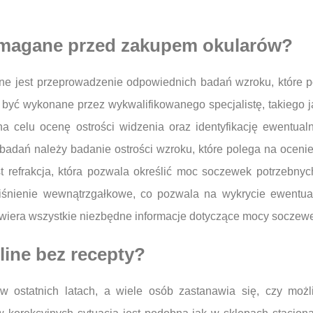
ymagane przed zakupem okularów?
ne jest przeprowadzenie odpowiednich badań wzroku, które 
yć wykonane przez wykwalifikowanego specjalistę, takiego ja
na celu ocenę ostrości widzenia oraz identyfikację ewentu
adań należy badanie ostrości wzroku, które polega na oceni
t refrakcja, która pozwala określić moc soczewek potrzebny
iśnienie wewnątrzgałkowe, co pozwala na wykrycie ewentu
zawiera wszystkie niezbędne informacje dotyczące mocy soczewe
line bez recepty?
 w ostatnich latach, a wiele osób zastanawia się, czy moż