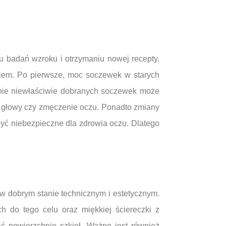
 badań wzroku i otrzymaniu nowej recepty.
aniem. Po pierwsze, moc soczewek w starych
enie niewłaściwie dobranych soczewek może
le głowy czy zmęczenie oczu. Ponadto zmiany
yć niebezpieczne dla zdrowia oczu. Dlatego
 w dobrym stanie technicznym i estetycznym.
h do tego celu oraz miękkiej ściereczki z
ć powierzchnię szkieł. Ważne jest również