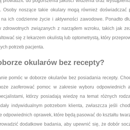
prowadzić do pogorszenia jakości widzenia oraz wystąpienia 
. Osoby noszące takie okulary mogą również doświadczać 
na ich codzienne życie i aktywności zawodowe. Ponadto dłu
zdrowotnych związanych z narządem wzroku, takich jak zeza
tować się z lekarzem okulistą lub optometrystą, który przep
ch potrzeb pacjenta.
borze okularów bez recepty?
stanie pomóc w doborze okularów bez posiadania recepty. Ch
 może zaoferować pomoc w zakresie wyboru odpowiednich a
ecjalistami, którzy posiadają wiedzę na temat różnych rod
iadały indywidualnym potrzebom klienta, zwłaszcza jeśli cho
dpowiednich oprawek, które będą pasować do kształtu twarzy
prowadzić dodatkowe badania, aby upewnić się, że dobór soc