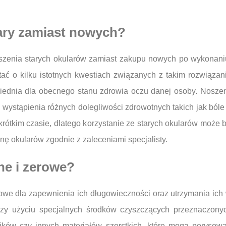
ary zamiast nowych?
oszenia starych okularów zamiast zakupu nowych po wykonaniu
ętać o kilku istotnych kwestiach związanych z takim rozwiąz
wiednia dla obecnego stanu zdrowia oczu danej osoby. Nosz
 wystąpienia różnych dolegliwości zdrowotnych takich jak bó
ótkim czasie, dlatego korzystanie ze starych okularów może b
nę okularów zgodnie z zaleceniami specjalisty.
ne i zerowe?
zowe dla zapewnienia ich długowieczności oraz utrzymania ich
rzy użyciu specjalnych środków czyszczących przeznaczonyc
ników czy innych materiałów szorstkich, które mogą porysowa