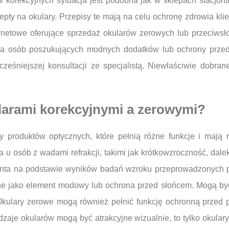
w korekcyjnych sytuacja jest podobna jak w sklepach stacj
pty na okulary. Przepisy te mają na celu ochronę zdrowia kli
ternetowe oferujące sprzedaż okularów zerowych lub przeciws
 dla osób poszukujących modnych dodatków lub ochrony prze
eśniejszej konsultacji ze specjalistą. Niewłaściwie dobr
ularami korekcyjnymi a zerowymi?
y produktów optycznych, które pełnią różne funkcje i mają 
 u osób z wadami refrakcji, takimi jak krótkowzroczność, dal
nta na podstawie wyników badań wzroku przeprowadzonych prze
ne jako element modowy lub ochrona przed słońcem. Mogą być 
i. Okulary zerowe mogą również pełnić funkcję ochronną prze
zaje okularów mogą być atrakcyjne wizualnie, to tylko okula