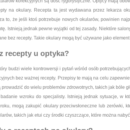
kularów korekcyjnych są dość rygorystyczne. Optycy mają obow
epty na okulary. Recepta ta jest wydawana przez lekarza oku
to, że jeśli ktoś potrzebuje nowych okularów, powinien najpie
ę. Istnieją jednak pewne wyjątki od tej zasady. Niektóre salony
ane bez recepty. Takie okulary mogą być używane jako elemen
z recepty u optyka?
tóry budzi wiele kontrowersji i pytań wśród osób potrzebujący
yjnych bez ważnej recepty. Przepisy te mają na celu zapewni
 prowadzić do wielu problemów zdrowotnych, takich jak bóle gł
badanie wzroku do specjalisty. Istnieją jednak sytuacje, w k
wzroku, mogą zakupić okulary przeciwsłoneczne lub zerówki, k
larów, takich jak etui czy środki czyszczące, które można naby