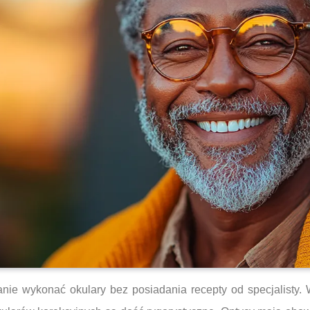
tanie wykonać okulary bez posiadania recepty od specjalisty