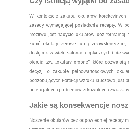
Czy istnieją wyjątki od zasa
W kontekście zakupu okularów korekcyjnych p
zasady wymagającej posiadania recepty. W pols
możliwe jest nabycie okularów bez formalnej r
kupić okulary zerowe lub przeciwsłoneczne, 
dostępne w wielu salonach optycznych i nie wym
oferują tzw. „okulary próbne”, które pozwalaj
decyzji o zakupie pełnowartościowych okul
potrzebujących korekcji wzroku kluczowe jest p
potencjalnych problemów zdrowotnych związan
Jakie są konsekwencje nosz
Noszenie okularów bez odpowiedniej recepty m