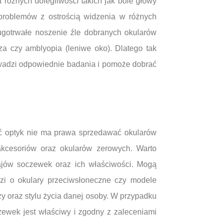
różnych dolegliwości takich jak bóle głowy
problemów z ostrością widzenia w różnych
gotrwałe noszenie źle dobranych okularów
 czy amblyopia (leniwe oko). Dlatego tak
rowadzi odpowiednie badania i pomoże dobrać
oć optyk nie ma prawa sprzedawać okularów
kcesoriów oraz okularów zerowych. Warto
zajów soczewek oraz ich właściwości. Mogą
dzi o okulary przeciwsłoneczne czy modele
 oraz stylu życia danej osoby. W przypadku
zewek jest właściwy i zgodny z zaleceniami