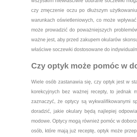
wszystkim niewłaściwie dobrane soczewki mogą 
czy zmęczenie oczu po dłuższym użytkowaniu
warunkach oświetleniowych, co może wpływać 
może prowadzić do poważniejszych problemów 
ważne jest, aby przed zakupem okularów skonsul
właściwe soczewki dostosowane do indywidualny
Czy optyk może pomóc w do
Wiele osób zastanawia się, czy optyk jest w 
korekcyjnych bez ważnej recepty, to jednak
zaznaczyć, że optycy są wykwalifikowanymi sp
doradzić, jakie okulary będą najlepiej odpow
modowe. Optycy mogą również pomóc w doborze o
osób, które mają już receptę, optyk może prze