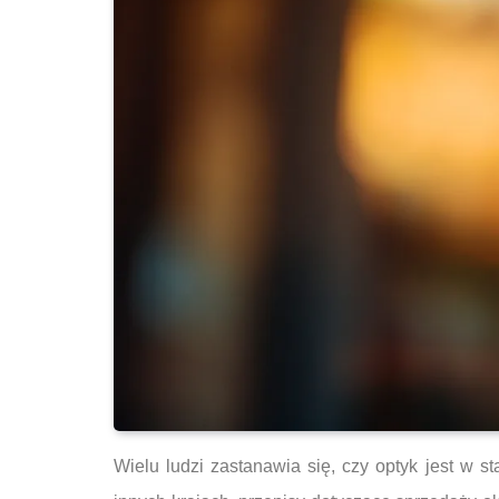
Wielu ludzi zastanawia się, czy optyk jest w s