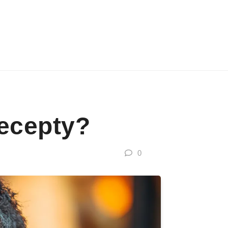
Recepty?
0