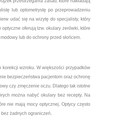
iązek przestrzegania zasad, które nakładają
listę lub optometrystę po przeprowadzeniu
rw udać się na wizytę do specjalisty, który
 optyczne oferują tzw. okulary zerówki, które
t modowy lub do ochrony przed słońcem.
ch korekcji wzroku. W większości przypadków
enie bezpieczeństwa pacjentom oraz ochronę
owy czy zmęczenie oczu. Dlatego tak istotne
tórych można nabyć okulary bez recepty. Na
tóre nie mają mocy optycznej. Optycy często
ć bez żadnych ograniczeń.