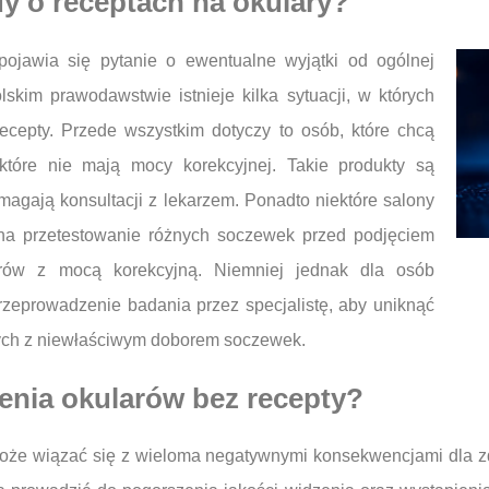
dy o receptach na okulary?
ojawia się pytanie o ewentualne wyjątki od ogólnej
kim prawodawstwie istnieje kilka sytuacji, w których
ecepty. Przede wszystkim dotyczy to osób, które chcą
które nie mają mocy korekcyjnej. Takie produkty są
agają konsultacji z lekarzem. Ponadto niektóre salony
ą na przetestowanie różnych soczewek przed podjęciem
arów z mocą korekcyjną. Niemniej jednak dla osób
rzeprowadzenie badania przez specjalistę, aby uniknąć
ych z niewłaściwym doborem soczewek.
enia okularów bez recepty?
oże wiązać się z wieloma negatywnymi konsekwencjami dla zd