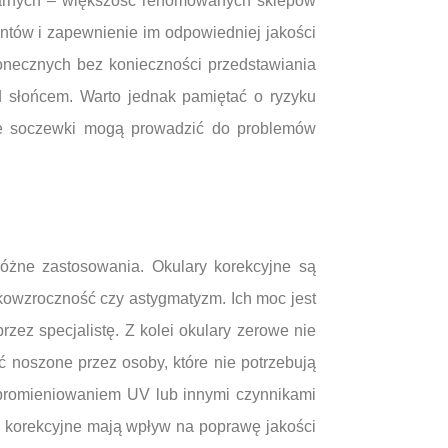
onarnych – większość renomowanych sklepów
entów i zapewnienie im odpowiedniej jakości
łonecznych bez konieczności przedstawiania
d słońcem. Warto jednak pamiętać o ryzyku
ane soczewki mogą prowadzić do problemów
różne zastosowania. Okulary korekcyjne są
ekowzroczność czy astygmatyzm. Ich moc jest
z specjalistę. Z kolei okulary zerowe nie
noszone przez osoby, które nie potrzebują
d promieniowaniem UV lub innymi czynnikami
ry korekcyjne mają wpływ na poprawę jakości