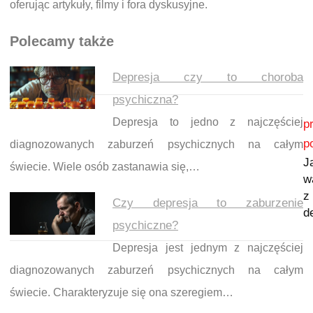
oferując artykuły, filmy i fora dyskusyjne.
Polecamy także
Depresja czy to choroba
psychiczna?
Nawigacja wpisu
Depresja to jedno z najczęściej
p
p
diagnozowanych zaburzeń psychicznych na całym
J
świecie. Wiele osób zastanawia się,…
w
z
Czy depresja to zaburzenie
d
psychiczne?
Depresja jest jednym z najczęściej
diagnozowanych zaburzeń psychicznych na całym
świecie. Charakteryzuje się ona szeregiem…