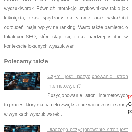
wyszukiwarek. Również interakcje użytkowników, takie jak
kliknięcia, czas spędzony na stronie oraz wskaźniki
odrzuceń, mają wpływ na ranking. Warto także pamiętać o
lokalnym SEO, które staje się coraz bardziej istotne w
kontekście lokalnych wyszukiwań.
Polecamy także
Czym jest pozycjonowanie stron
internetowych?
Nawigacja wpisu
Pozycjonowanie stron internetowych
p
C
to proces, który ma na celu zwiększenie widoczności strony
p
w wynikach wyszukiwarek…
Dlaczego pozycjonowanie stron jest