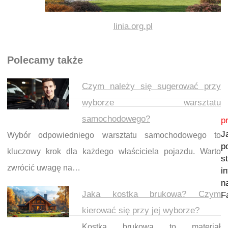
linia.org.pl
Polecamy także
Czym należy się sugerować przy
wyborze warsztatu
Nawigacja wpisu
samochodowego?
p
J
Wybór odpowiedniego warsztatu samochodowego to
p
kluczowy krok dla każdego właściciela pojazdu. Warto
s
zwrócić uwagę na…
i
n
Jaka kostka brukowa? Czym
F
kierować się przy jej wyborze?
Kostka brukowa to materiał