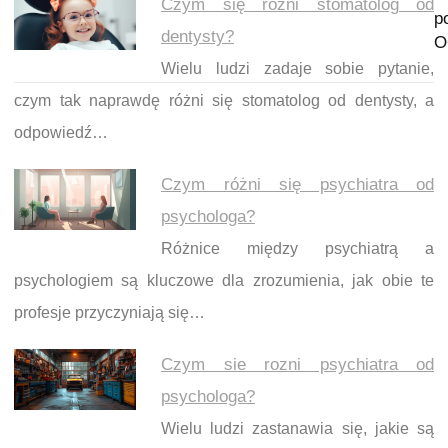
Czym się różni stomatolog od
p
dentysty?
O
Wielu ludzi zadaje sobie pytanie,
czym tak naprawdę różni się stomatolog od dentysty, a
odpowiedź…
Czym różni się psychiatra od
psychologa?
Różnice między psychiatrą a
psychologiem są kluczowe dla zrozumienia, jak obie te
profesje przyczyniają się…
Czym sie rozni psychiatra od
psychologa?
Wielu ludzi zastanawia się, jakie są