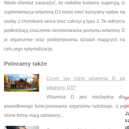
Warto również zauważyć, że niektóre badania sugerują, iż
suplementacja witaminą D3 może mieć korzystny wpływ na
osoby z chorobami serca oraz cukrzycą typu 2. Te odkrycia
podkreślają znaczenie monitorowania poziomu witaminy D
w organizmie oraz podejmowania działań mających na
celu jego optymalizację.
Polecamy także
Czym się różni witamina D od
witaminy D3?
Nawigacja wpisu
Witamina D jest niezbędna dla
p
p
prawidłowego funkcjonowania organizmu ludzkiego, a jej
J
różne formy mają odmienny…
s
o