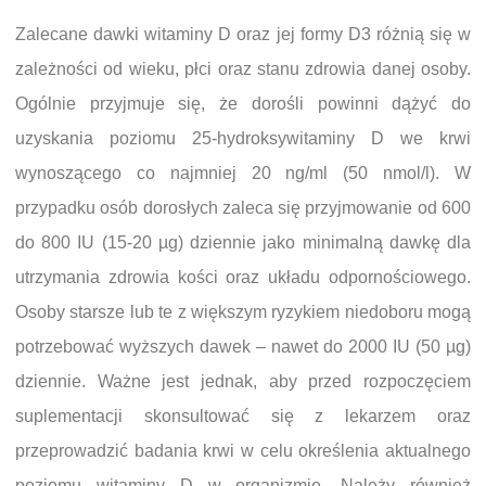
Zalecane dawki witaminy D oraz jej formy D3 różnią się w
zależności od wieku, płci oraz stanu zdrowia danej osoby.
Ogólnie przyjmuje się, że dorośli powinni dążyć do
uzyskania poziomu 25-hydroksywitaminy D we krwi
wynoszącego co najmniej 20 ng/ml (50 nmol/l). W
przypadku osób dorosłych zaleca się przyjmowanie od 600
do 800 IU (15-20 µg) dziennie jako minimalną dawkę dla
utrzymania zdrowia kości oraz układu odpornościowego.
Osoby starsze lub te z większym ryzykiem niedoboru mogą
potrzebować wyższych dawek – nawet do 2000 IU (50 µg)
dziennie. Ważne jest jednak, aby przed rozpoczęciem
suplementacji skonsultować się z lekarzem oraz
przeprowadzić badania krwi w celu określenia aktualnego
poziomu witaminy D w organizmie. Należy również