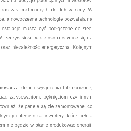
ywać na decyzje potencjalnych inwestorów.
ie podczas pochmurnych dni lub w nocy. W
ńce, a nowoczesne technologie pozwalają na
 instalacje muszą być podłączone do sieci
W rzeczywistości wiele osób decyduje się na
ść oraz niezależność energetyczną. Kolejnym
 prowadzą do ich wyłączenia lub obniżonej
egać zarysowaniom, pęknięciom czy innym
również, że panele są źle zamontowane, co
nym problemem są inwertery, które pełnią
tem nie będzie w stanie produkować energii.