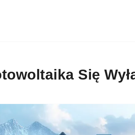
towoltaika Się Wył