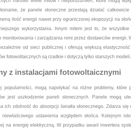
icznych narosło wiele mitów i nieporozumień, które mogą wpł
ekonanie, że panele słoneczne przestają działać całkowic
ewną ilość energii nawet przy ograniczonej ekspozycji na sło
iejszego wykorzystania. Innym mitem jest to, że wszystkie
 monitorowania i zarządzania nimi przez dostawców energii. 
niezależnie od sieci publicznej i oferują większą elastyczno
w fotowoltaicznych są rzadkie i dotyczą tylko starszych modeli.
my z instalacjami fotowoltaicznymi
cej popularności, mogą napotykać na różne problemy, które
ów jest uszkodzenie paneli słonecznych. Panele mogą ul
 ich zdolność do absorpcji światła słonecznego. Zdarza się 
 niewłaściwego ustawienia względem słońca. Kolejnym istot
ej na energię elektryczną. W przypadku awarii inwertera sys