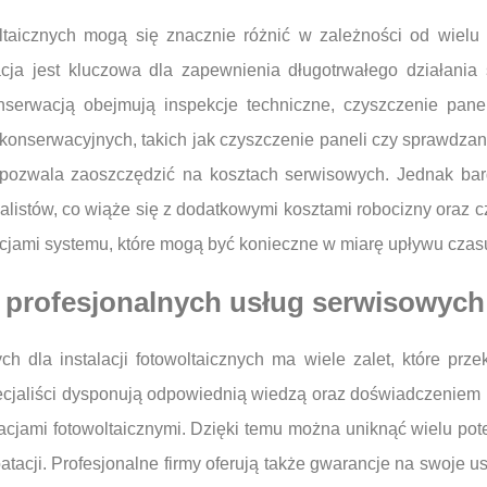
oltaicznych mogą się znacznie różnić w zależności od wielu 
cja jest kluczowa dla zapewnienia długotrwałego działania 
nserwacją obejmują inspekcje techniczne, czyszczenie pan
onserwacyjnych, takich jak czyszczenie paneli czy sprawdzani
 pozwala zaoszczędzić na kosztach serwisowych. Jednak ba
listów, co wiąże się z dodatkowymi kosztami robocizny oraz c
jami systemu, które mogą być konieczne w miarę upływu czasu 
 z profesjonalnych usług serwisowych
h dla instalacji fotowoltaicznych ma wiele zalet, które prz
specjaliści dysponują odpowiednią wiedzą oraz doświadczenie
acjami fotowoltaicznymi. Dzięki temu można uniknąć wielu pot
tacji. Profesjonalne firmy oferują także gwarancje na swoje u