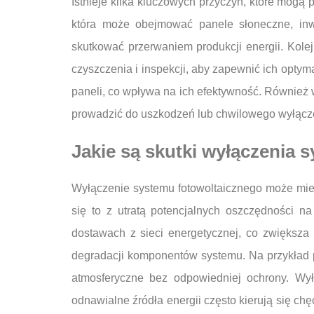
Istnieje kilka kluczowych przyczyn, które mogą 
która może obejmować panele słoneczne, inw
skutkować przerwaniem produkcji energii. Kol
czyszczenia i inspekcji, aby zapewnić ich optyma
paneli, co wpływa na ich efektywność. Również 
prowadzić do uszkodzeń lub chwilowego wyłącze
Jakie są skutki wyłączenia 
Wyłączenie systemu fotowoltaicznego może mieć
się to z utratą potencjalnych oszczędności n
dostawach z sieci energetycznej, co zwiększa 
degradacji komponentów systemu. Na przykład 
atmosferyczne bez odpowiedniej ochrony. Wy
odnawialne źródła energii często kierują się 