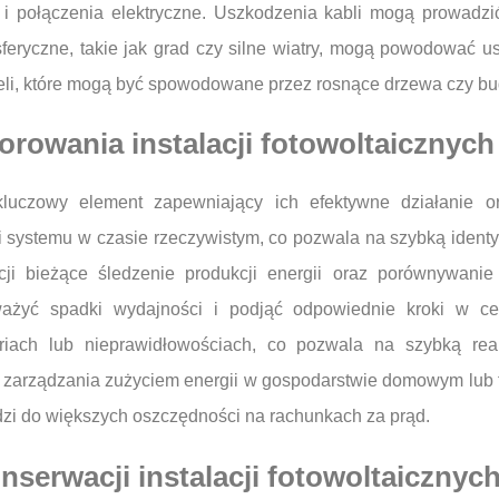
 połączenia elektryczne. Uszkodzenia kabli mogą prowadzić
eryczne, takie jak grad czy silne wiatry, mogą powodować usz
li, które mogą być spowodowane przez rosnące drzewa czy bud
orowania instalacji fotowoltaicznych
o kluczowy element zapewniający ich efektywne działanie
i systemu w czasie rzeczywistym, co pozwala na szybką ident
acji bieżące śledzenie produkcji energii oraz porównywani
żyć spadki wydajności i podjąć odpowiednie kroki w ce
iach lub nieprawidłowościach, co pozwala na szybką reakc
o zarządzania zużyciem energii w gospodarstwie domowym lub
adzi do większych oszczędności na rachunkach za prąd.
nserwacji instalacji fotowoltaicznyc