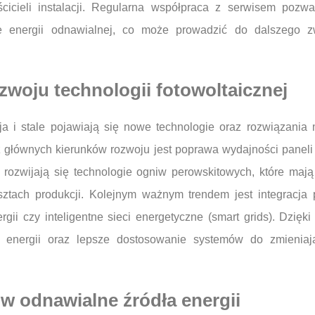
icieli instalacji. Regularna współpraca z serwisem pozw
ie energii odnawialnej, co może prowadzić do dalszego z
ozwoju technologii fotowoltaicznej
ja i stale pojawiają się nowe technologie oraz rozwiązania
 z głównych kierunków rozwoju jest poprawa wydajności panel
ad rozwijają się technologie ogniw perowskitowych, które maj
osztach produkcji. Kolejnym ważnym trendem jest integracja 
gii czy inteligentne sieci energetyczne (smart grids). Dzięk
m energii oraz lepsze dostosowanie systemów do zmienia
w odnawialne źródła energii