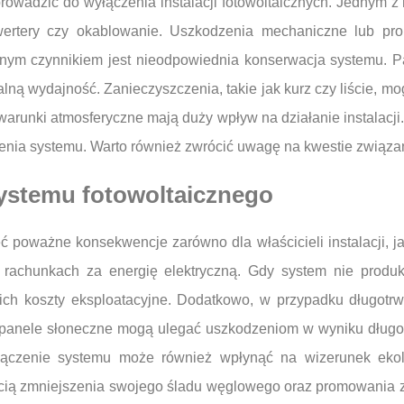
prowadzić do wyłączenia instalacji fotowoltaicznych. Jednym z
ertery czy okablowanie. Uszkodzenia mechaniczne lub pro
ejnym czynnikiem jest nieodpowiednia konserwacja systemu. P
lną wydajność. Zanieczyszczenia, takie jak kurz czy liście, mo
warunki atmosferyczne mają duży wpływ na działanie instalacji
nia systemu. Warto również zwrócić uwagę na kwestie związan
systemu fotowoltaicznego
 poważne konsekwencje zarówno dla właścicieli instalacji, ja
a rachunkach za energię elektryczną. Gdy system nie produk
ich koszty eksploatacyjne. Dodatkowo, w przypadku długotrw
panele słoneczne mogą ulegać uszkodzeniom w wyniku długot
łączenie systemu może również wpłynąć na wizerunek ekol
chęcią zmniejszenia swojego śladu węglowego oraz promowania 