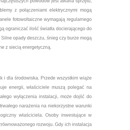
 najczęstszych powodów jest awaria sprzętu,
blemy z połączeniami elektrycznymi mogą
anele fotowoltaiczne wymagają regularnego
gą ograniczać ilość światła docierającego do
. Silne opady deszczu, śnieg czy burze mogą
e z siecią energetyczną.
k i dla środowiska. Przede wszystkim wiąże
uje energii, właściciele muszą polegać na
ałego wyłączenia instalacji, może dojść do
rwałego narażenia na niekorzystne warunki
ogiczny właściciela. Osoby inwestujące w
zrównoważonego rozwoju. Gdy ich instalacja