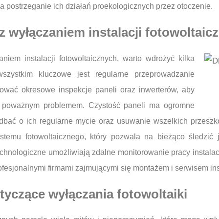
a postrzeganie ich działań proekologicznych przez otoczenie.
 wyłączaniem instalacji fotowoltaic
em instalacji fotowoltaicznych, warto wdrożyć kilka
 wszystkim kluczowe jest regularne przeprowadzanie
nować okresowe inspekcje paneli oraz inwerterów, aby
ię poważnym problemem. Czystość paneli ma ogromne
adbać o ich regularne mycie oraz usuwanie wszelkich przeszk
stemu fotowoltaicznego, który pozwala na bieżąco śledzi
nologiczne umożliwiają zdalne monitorowanie pracy instalacj
fesjonalnymi firmami zajmującymi się montażem i serwisem inst
tyczące wyłączania fotowoltaiki