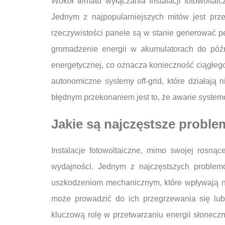
Wokół tematu wyłączania instalacji fotowolta
Jednym z najpopularniejszych mitów jest prz
rzeczywistości panele są w stanie generować p
gromadzenie energii w akumulatorach do późn
energetycznej, co oznacza konieczność ciągłego
autonomiczne systemy off-grid, które działają 
błędnym przekonaniem jest to, że awarie systemó
Jakie są najczęstsze proble
Instalacje fotowoltaiczne, mimo swojej rosną
wydajności. Jednym z najczęstszych problem
uszkodzeniom mechanicznym, które wpływają na
może prowadzić do ich przegrzewania się lub
kluczową rolę w przetwarzaniu energii słoneczn