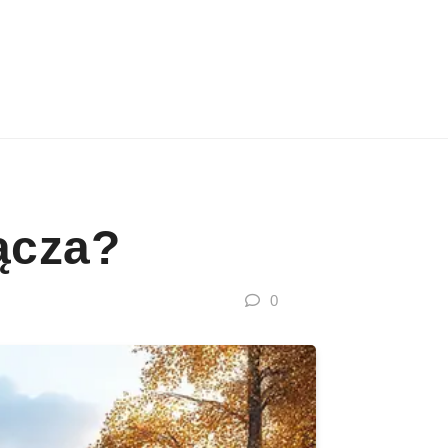
ącza?
0