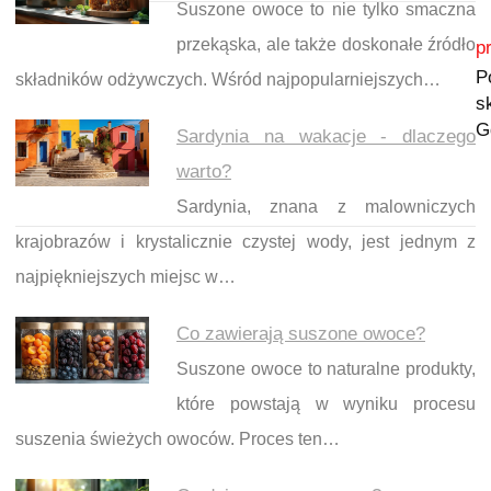
Suszone owoce to nie tylko smaczna
Nawigacja wpisu
przekąska, ale także doskonałe źródło
p
P
składników odżywczych. Wśród najpopularniejszych…
s
G
Sardynia na wakacje - dlaczego
warto?
Sardynia, znana z malowniczych
krajobrazów i krystalicznie czystej wody, jest jednym z
najpiękniejszych miejsc w…
Co zawierają suszone owoce?
Suszone owoce to naturalne produkty,
które powstają w wyniku procesu
suszenia świeżych owoców. Proces ten…