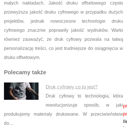
małych nakładach. Jakość druku offsetowego często
przewyższa jakość druku cyfrowego w przypadku dużych
projektów, jednak nowoczesne technologie druku
cyfrowego znacznie poprawiły jakość wydruków. Warto
również zauważyć, że druk cyfrowy pozwala na łatwą
personalizację treści, co jest trudniejsze do osiągnięcia w
druku offsetowym.
Polecamy także
Druk cyfrowy co to jest?
Druk cyfrowy to technologia, która
Nawigacja wpisu
rewolucjonizuje sposób, w jaki
p
p
produkujemy materiały drukowane. W przeciwieństwie
Il
do…