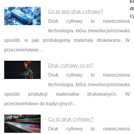
k
d
Co to jest druk cyfrowy?
c
Druk cyfrowy to nowoczesna
technologia, która zrewolucjonizowała
sposób, w jaki produkujemy materiały drukowane. W
przeciwieństwie…
Druk cyfrowy co to?
Druk cyfrowy to nowoczesna
technologia, która zrewolucjonizowała
sposób produkcji materiałów drukowanych. W
przeciwieństwie do tradycyjnych…
Co to druk cyfrowy?
Druk cyfrowy to nowoczesna