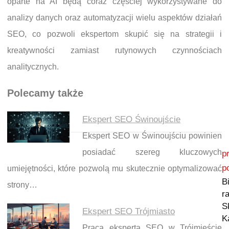
oparte na AI będą coraz częściej wykorzystywane do
analizy danych oraz automatyzacji wielu aspektów działań
SEO, co pozwoli ekspertom skupić się na strategii i
kreatywności zamiast rutynowych czynnościach
analitycznych.
Polecamy także
Ekspert SEO Świnoujście
Ekspert SEO w Świnoujściu powinien
Nawigacja wpisu
posiadać szereg kluczowych
p
p
umiejętności, które pozwolą mu skutecznie optymalizować
B
strony…
r
S
Ekspert SEO Trójmiasto
K
Praca eksperta SEO w Trójmieście