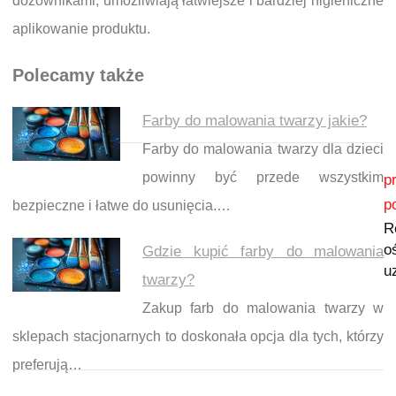
dozownikami, umożliwiają łatwiejsze i bardziej higieniczne
aplikowanie produktu.
Polecamy także
Farby do malowania twarzy jakie?
Farby do malowania twarzy dla dzieci
Nawigacja wpisu
powinny być przede wszystkim
p
p
bezpieczne i łatwe do usunięcia.…
R
o
Gdzie kupić farby do malowania
u
twarzy?
Zakup farb do malowania twarzy w
sklepach stacjonarnych to doskonała opcja dla tych, którzy
preferują…