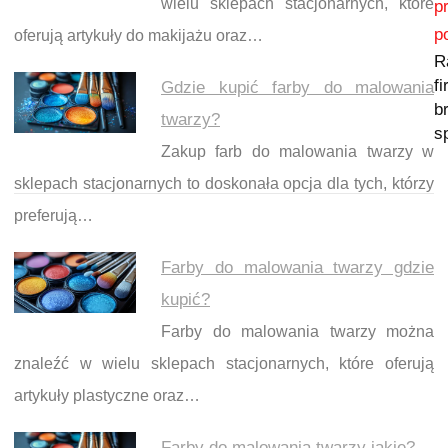
wielu sklepach stacjonarnych, które
p
p
oferują artykuły do makijażu oraz…
R
f
Gdzie kupić farby do malowania
b
twarzy?
s
Zakup farb do malowania twarzy w
sklepach stacjonarnych to doskonała opcja dla tych, którzy
preferują…
Farby do malowania twarzy gdzie
kupić?
Farby do malowania twarzy można
znaleźć w wielu sklepach stacjonarnych, które oferują
artykuły plastyczne oraz…
Farby do malowania twarzy jakie?