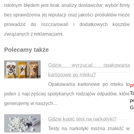
istotnym błędem jest brak analizy dostawców; wybór firmy
bez sprawdzenia jej reputacji oraz jakości produktów może
prowadzić do rozczarowań i dodatkowych kosztów
związanych z reklamacjami.
Polecamy także
Gdzie wyrzucać opakowania
kartonowe po mleku?
Nawigacja wpisu
Opakowania kartonowe po mleku to
p
T
jeden z najczęściej spotykanych rodzajów odpadów, które
p
generujemy w naszych…
G
Gdzie kupić test na narkotyki?
Testy na narkotyki można znaleźć w