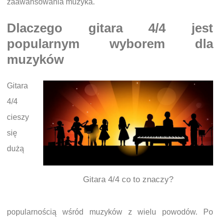
zaawansowania muzyka.
Dlaczego gitara 4/4 jest
popularnym wyborem dla
muzyków
Gitara
4/4
cieszy
się
dużą
Gitara 4/4 co to znaczy?
popularnością wśród muzyków z wielu powodów. Po