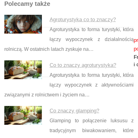
Polecamy także
Agroturystyka co to znaczy?
Agroturystyka to forma turystyki, która
Nawigacja wpisu
łączy wypoczynek z działalnością
p
p
rolniczą. W ostatnich latach zyskuje na…
F
i 
Co to znaczy agroturystyka?
Agroturystyka to forma turystyki, która
łączy wypoczynek z aktywnościami
związanymi z rolnictwem i życiem na…
Co znaczy glamping?
Glamping to połączenie luksusu z
tradycyjnym biwakowaniem, które