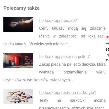
Polecamy także
Ile kosztują tatuaże?
Ceny tatuaży mogą się znacznie
Nawigacja wpisu
różnić w zależności od lokalizacji
p
P
studia tatuażu. W większych miastach,…
s
i
Ile kosztują piece na pellet?
S
Zakup pieca na pellet to decyzja, która
wymaga przemyślenia wielu
czynników, w tym kosztów związanych…
Ile kosztują testy na narkotyki?
Testy na narkotyki można
przeprowadzać w różnych miejscach,