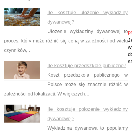
Ile kosztuje ułożenie wykładziny
dywanowej?
Nawigacja wpisu
Ułożenie wykładziny dywanowej to
p
J
proces, który może różnić się ceną w zależności od wielu
w
czynników,…
d
s
Ile kosztuje przedszkole publiczne?
Koszt przedszkola publicznego w
Polsce może się znacznie różnić w
zależności od lokalizacji. W większych…
Ile kosztuje położenie wykładziny
dywanowej?
Wykładzina dywanowa to popularny