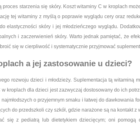
 proces starzenia się skóry. Koszt witaminy C w kroplach moż
ację tej witaminy z myślą o poprawie wyglądu cery oraz redu
 do elastyczności skóry i jej młodzieńczego wyglądu. Dodatk
lnych i zaczerwienień skóry. Warto jednak pamiętać, że efe
broić się w cierpliwość i systematycznie przyjmować suplement
oplach a jej zastosowanie u dzieci?
ego rozwoju dzieci i młodzieży. Suplementacja tą witaminą 
w kroplach dla dzieci jest zazwyczaj dostosowany do ich potrz
a najmłodszych o przyjemnym smaku i łatwej do dawkowania form
cych do przedszkoli czy szkół, gdzie narażone są na kontakt z 
ać się z pediatrą lub dietetykiem dziecięcym; oni pomogą