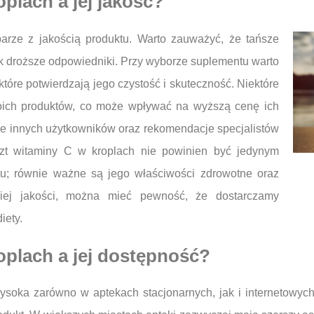
oplach a jej jakość?
arze z jakością produktu. Warto zauważyć, że tańsze
k droższe odpowiedniki. Przy wyborze suplementu warto
 które potwierdzają jego czystość i skuteczność. Niektóre
woich produktów, co może wpływać na wyższą cenę ich
e innych użytkowników oraz rekomendacje specjalistów
szt witaminy C w kroplach nie powinien być jedynym
u; równie ważne są jego właściwości zdrowotne oraz
kiej jakości, można mieć pewność, że dostarczamy
iety.
roplach a jej dostępność?
ysoka zarówno w aptekach stacjonarnych, jak i internetowyc