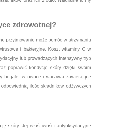
ładników oraz ich źródło. Naturalne formy
tyce zdrowotnej?
larne przyjmowanie może pomóc w utrzymaniu
irusowe i bakteryjne. Koszt witaminy C w
sydacyjny lub prowadzących intensywny tryb
raz poprawić kondycję skóry dzięki swoim
ty bogatej w owoce i warzywa zawierające
o odpowiednią ilość składników odżywczych
ję skóry. Jej właściwości antyoksydacyjne