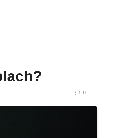
plach?
0