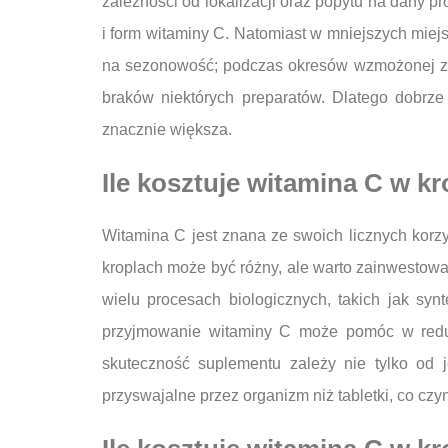
zależności od lokalizacji oraz popytu na dany 
i form witaminy C. Natomiast w mniejszych mie
na sezonowość; podczas okresów wzmożonej zac
braków niektórych preparatów. Dlatego dobrze
znacznie większa.
Ile kosztuje witamina C w kr
Witamina C jest znana ze swoich licznych korzy
kroplach może być różny, ale warto zainwestowa
wielu procesach biologicznych, takich jak syn
przyjmowanie witaminy C może pomóc w redukc
skuteczność suplementu zależy nie tylko od j
przyswajalne przez organizm niż tabletki, co cz