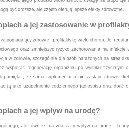
odpowiedniego produktu warto zwrócić uwagę na proporcje sk
ą być droższe, ale często oferują lepsze efekty zdrowotne.
roplach a jej zastosowanie w profilak
 wspomagający zdrowie i profilaktykę wielu chorób. Jej regu
ciowego oraz zmniejszyć ryzyko zachorowania na infekcje w
ycja w zdrowie, szczególnie dla osób narażonych na stres ok
ż wspierać regenerację organizmu po wysiłku fizycznym o
k pamiętać, że sama suplementacja nie zastąpi zdrowej die
ować ją jako uzupełnienie codziennego jadłospisu oraz dbać 
roplach a jej wpływ na urodę?
a ogólnego, ale również ma znaczący wpływ na urodę i kondyc