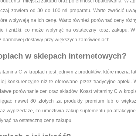
producenta, miejsca zakupu oraz pojemności opakowania. W a
wyczaj zawiera od 30 do 100 ml preparatu. Warto zwrócić uwa
tóre wpływają na ich cenę. Warto również porównać ceny róż
cje i zniżki, co może wpłynąć na ostateczny koszt zakupu.
ać z darmowej dostawy przy większych zamówieniach.
roplach w sklepach internetowych?
 witamina C w kroplach jest jednym z produktów, które można ł
ej konkurencyjne niż te oferowane przez tradycyjne apteki.
łatwe porównanie cen oraz składów. Koszt witaminy C w kropl
sięgać nawet 80 złotych za produkty premium lub o więks
raz wyprzedaże, co umożliwia zakup suplementu po atrakcyjne
łynąć na ostateczną cenę zakupu.