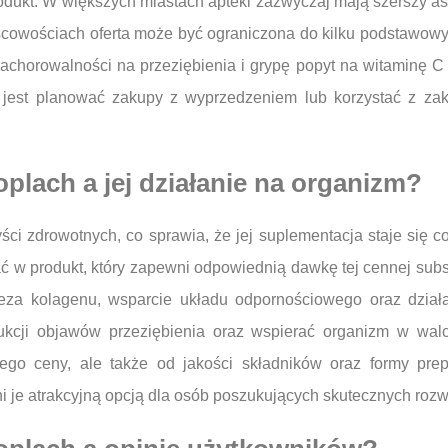
produkt. W większych miastach apteki zazwyczaj mają szerszy a
jscowościach oferta może być ograniczona do kilku podstawow
horowalności na przeziębienia i grypę popyt na witaminę C
 jest planować zakupy z wyprzedzeniem lub korzystać z zak
oplach a jej działanie na organizm?
ści zdrowotnych, co sprawia, że jej suplementacja staje się c
ć w produkt, który zapewni odpowiednią dawkę tej cennej sub
teza kolagenu, wsparcie układu odpornościowego oraz działa
ji objawów przeziębienia oraz wspierać organizm w walce
ego ceny, ale także od jakości składników oraz formy prep
yni je atrakcyjną opcją dla osób poszukujących skutecznych roz