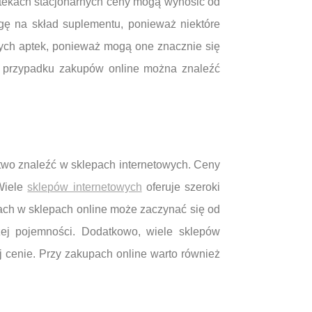
ptekach stacjonarnych ceny mogą wynosić od
gę na skład suplementu, ponieważ niektóre
nych aptek, ponieważ mogą one znacznie się
 W przypadku zakupów online można znaleźć
atwo znaleźć w sklepach internetowych. Ceny
 Wiele
sklepów internetowych
oferuje szeroki
ach w sklepach online może zaczynać się od
zej pojemności. Dodatkowo, wiele sklepów
j cenie. Przy zakupach online warto również