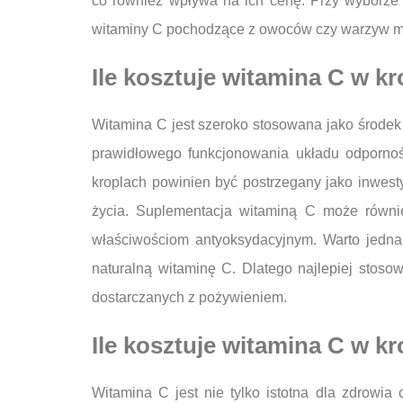
co również wpływa na ich cenę. Przy wyborze 
witaminy C pochodzące z owoców czy warzyw mog
Ile kosztuje witamina C w k
Witamina C jest szeroko stosowana jako środek
prawidłowego funkcjonowania układu odpornoś
kroplach powinien być postrzegany jako inwest
życia. Suplementacja witaminą C może równie
właściwościom antyoksydacyjnym. Warto jedna
naturalną witaminę C. Dlatego najlepiej stos
dostarczanych z pożywieniem.
Ile kosztuje witamina C w k
Witamina C jest nie tylko istotna dla zdrowi