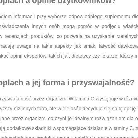
roplach a opinie użytkowników?
dłem informacji przy wyborze odpowiedniego suplementu die
oświadczenia innych osób mogą pomóc w podjęciu właściwe
w recenzjach produktów, co pozwala na uzyskanie rzetelnych 
wracają uwagę na takie aspekty jak smak, łatwość dawkow
ać opinii ekspertów, takich jak dietetycy czy lekarze, którzy
oplach a jej forma i przyswajalność?
swajalność przez organizm. Witamina C występuje w różnych p
ższy niż innych form, ale wiele osób decyduje się na tę opcję
jane przez organizm, co czyni je idealnym rozwiązaniem dla 
ją dodatkowe składniki wspomagające działanie witaminy C, tak