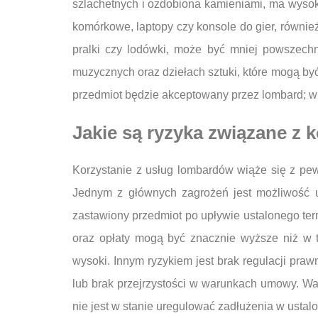
szlachetnych i ozdobiona kamieniami, ma wysoką
komórkowe, laptopy czy konsole do gier, równie
pralki czy lodówki, może być mniej powszech
muzycznych oraz dziełach sztuki, które mogą być
przedmiot będzie akceptowany przez lombard; w
Jakie są ryzyka związane z
Korzystanie z usług lombardów wiąże się z pew
Jednym z głównych zagrożeń jest możliwość 
zastawiony przedmiot po upływie ustalonego term
oraz opłaty mogą być znacznie wyższe niż w t
wysoki. Innym ryzykiem jest brak regulacji pra
lub brak przejrzystości w warunkach umowy. Wart
nie jest w stanie uregulować zadłużenia w usta