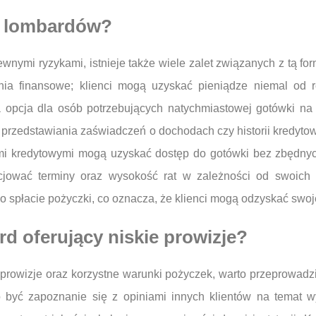
 z lombardów?
wnymi ryzykami, istnieje także wiele zalet związanych z tą f
nia finansowe; klienci mogą uzyskać pieniądze niemal od r
opcja dla osób potrzebujących natychmiastowej gotówki na 
i przedstawiania zaświadczeń o dochodach czy historii kredyto
mi kredytowymi mogą uzyskać dostęp do gotówki bez zbędnyc
ocjować terminy oraz wysokość rat w zależności od swoich
 spłacie pożyczki, co oznacza, że klienci mogą odzyskać swoj
rd oferujący niskie prowizje?
 prowizje oraz korzystne warunki pożyczek, warto przeprowadz
no być zapoznanie się z opiniami innych klientów na temat