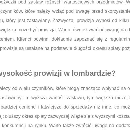
e pożyczki pod zastaw różnych wartościowych przedmiotów. W
 czynników, które należy wziąć pod uwagę przed skorzystani
, który jest zastawiany. Zazwyczaj prowizja wynosi od kilku
 większa może być prowizja. Warto również zwrócić uwagę na d
eniem. Klienci powinni dokładnie zapoznać się z regulam
rowizje są ustalane na podstawie długości okresu spłaty poż
 wysokość prowizji w lombardzie?
ależy od wielu czynników, które mogą znacząco wpłynąć na o
ć zastawiony. Im wyższa wartość zastawu, tym większa może 
 bardziej cenione i łatwiejsze do sprzedaży niż inne, co mo
j; dłuższy okres spłaty zazwyczaj wiąże się z wyższymi kosz
raz konkurencji na rynku. Warto także zwrócić uwagę na dodat