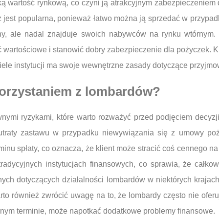
 wartość rynkową, co czyni ją atrakcyjnym zabezpieczeniem dl
ż jest popularna, ponieważ łatwo można ją sprzedać w przypadk
ny, ale nadal znajduje swoich nabywców na rynku wtórnym.
 wartościowe i stanowić dobry zabezpieczenie dla pożyczek. Kl
iele instytucji ma swoje wewnętrzne zasady dotyczące przyjm
 korzystaniem z lombardów?
nymi ryzykami, które warto rozważyć przed podjęciem decyzj
utraty zastawu w przypadku niewywiązania się z umowy po
inu spłaty, co oznacza, że klient może stracić coś cennego na
radycyjnych instytucjach finansowych, co sprawia, że całkow
wnych dotyczących działalności lombardów w niektórych krajach
o również zwrócić uwagę na to, że lombardy często nie oferują 
lonym terminie, może napotkać dodatkowe problemy finansowe.