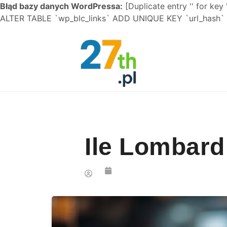
Błąd bazy danych WordPressa:
[Duplicate entry '' for key 
ALTER TABLE `wp_blc_links` ADD UNIQUE KEY `url_hash` (
Skip to content
Ile Lombard