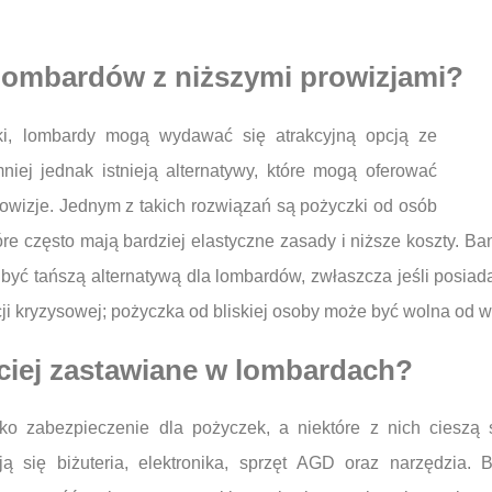
a lombardów z niższymi prowizjami?
wki, lombardy mogą wydawać się atrakcyjną opcją ze
iej jednak istnieją alternatywy, które mogą oferować
rowizje. Jednym z takich rozwiązań są pożyczki od osób
re często mają bardziej elastyczne zasady i niższe koszty. Ban
yć tańszą alternatywą dla lombardów, zwłaszcza jeśli posiad
 kryzysowej; pożyczka od bliskiej osoby może być wolna od wsz
ściej zastawiane w lombardach?
ko zabezpieczenie dla pożyczek, a niektóre z nich cieszą
ą się biżuteria, elektronika, sprzęt AGD oraz narzędzia. 