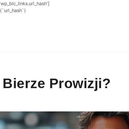
'wp_blc_links.url_hash']
`url_hash`)
 Bierze Prowizji?