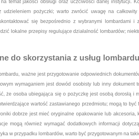
 na temat jakości obsługi oraz uczciwości danej instytucji. 
z udzieleniem pożyczki; warto zwrócić uwagę na całkowity 
skontaktować się bezpośrednio z wybranymi lombardami i z
zić lokalne przepisy regulujące działalność lombardów; niek
ne do skorzystania z usług lombard
 lombardu, ważne jest przygotowanie odpowiednich dokumentów
owym wymaganiem jest dowód osobisty lub inny dokument t
ć, że osoba ubiegająca się o pożyczkę jest osobą dorosłą i
wierdzające wartość zastawianego przedmiotu; mogą to być fak
ktroniki dobrze jest mieć oryginalne opakowanie lub akcesoria
ucje mogą również wymagać dodatkowych informacji dotyczącyc
ktyka w przypadku lombardów, warto być przygotowanym na takie