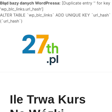
Błąd bazy danych WordPressa:
[Duplicate entry '' for key
'wp_blc_links.url_hash']
ALTER TABLE `wp_blc_links` ADD UNIQUE KEY `url_hash`
(`url_hash`)
Skip to content
Ile Trwa Kurs