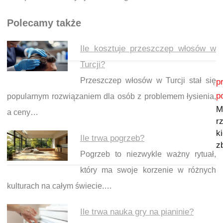
Polecamy także
Ile kosztuje przeszczep włosów w
Turcji?
Nawigacja wpisu
Przeszczep włosów w Turcji stał się
p
p
popularnym rozwiązaniem dla osób z problemem łysienia,
M
a ceny…
r
k
Ile trwa pogrzeb?
z
Pogrzeb to niezwykle ważny rytuał,
który ma swoje korzenie w różnych
kulturach na całym świecie.…
Ile trwa nauka gry na pianinie?