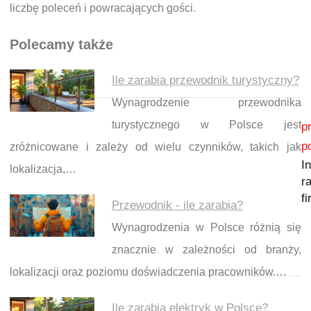
liczbę poleceń i powracających gości.
Polecamy także
Ile zarabia przewodnik turystyczny?
Wynagrodzenie przewodnika
Nawigacja wpisu
turystycznego w Polsce jest
p
p
zróżnicowane i zależy od wielu czynników, takich jak
I
lokalizacja,…
r
f
Przewodnik - ile zarabia?
Wynagrodzenia w Polsce różnią się
znacznie w zależności od branży,
lokalizacji oraz poziomu doświadczenia pracowników.…
Ile zarabia elektryk w Polsce?