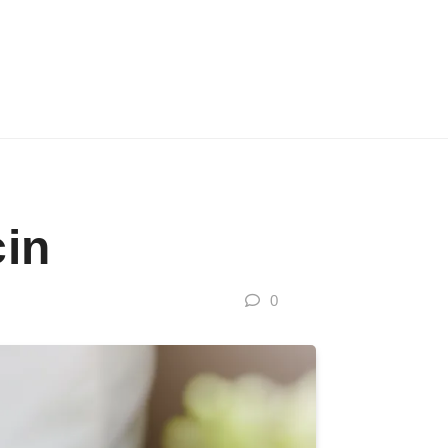
cin
0