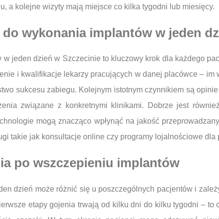
u, a kolejne wizyty mają miejsce co kilka tygodni lub miesięcy.
ę do wykonania implantów w jeden dz
w w jeden dzień w Szczecinie to kluczowy krok dla każdego p
e i kwalifikacje lekarzy pracujących w danej placówce – im wi
two sukcesu zabiegu. Kolejnym istotnym czynnikiem są opinie
zenia związane z konkretnymi klinikami. Dobrze jest równi
echnologie mogą znacząco wpłynąć na jakość przeprowadzanyc
ugi takie jak konsultacje online czy programy lojalnościowe dla
nia po wszczepieniu implantów
en dzień może różnić się u poszczególnych pacjentów i zależy
ierwsze etapy gojenia trwają od kilku dni do kilku tygodni – 