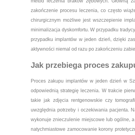
metod leczenia braków zębowych. Główną zal
zakończenie procesu leczenia, co często wią
chirurgicznym możliwe jest wszczepienie impl
minimalizacja dyskomfortu. W przypadku tradyc
przypadku implantów w jeden dzień, dzięki zas
aktywności niemal od razu po zakończeniu zabi
Jak przebiega proces zakup
Proces zakupu implantów w jeden dzień w Szcze
odpowiednią strategię leczenia. W trakcie pi
takie jak zdjęcia rentgenowskie czy tomogra
uwzględnia potrzeby i oczekiwania pacjenta. Na
wykonuje znieczulenie miejscowe lub ogólne, a
natychmiastowe zamocowanie korony protetyczn