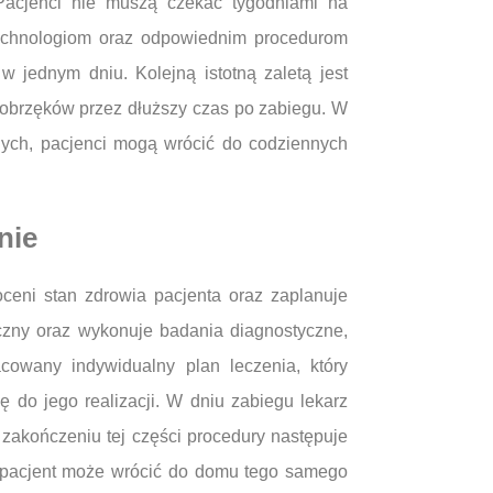
Pacjenci nie muszą czekać tygodniami na
technologiom oraz odpowiednim procedurom
 jednym dniu. Kolejną istotną zaletą jest
 obrzęków przez dłuższy czas po zabiegu. W
znych, pacjenci mogą wrócić do codziennych
nie
oceni stan zdrowia pacjenta oraz zaplanuje
czny oraz wykonuje badania diagnostyczne,
acowany indywidualny plan leczenia, który
ę do jego realizacji. W dniu zabiegu lekarz
zakończeniu tej części procedury następuje
a pacjent może wrócić do domu tego samego