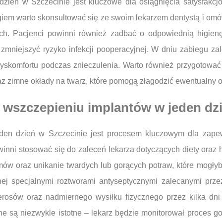
ień w Szczecinie jest kluczowe dla osiągnięcia satysfakcjo
giem warto skonsultować się ze swoim lekarzem dentystą i omó
h. Pacjenci powinni również zadbać o odpowiednią higienę
mniejszyć ryzyko infekcji pooperacyjnej. W dniu zabiegu zal
dyskomfortu podczas znieczulenia. Warto również przygotować
az zimne okłady na twarz, które pomogą złagodzić ewentualny o
o wszczepieniu implantów w jeden dz
eden dzień w Szczecinie jest procesem kluczowym dla zapew
nni stosować się do zaleceń lekarza dotyczących diety oraz 
mów oraz unikanie twardych lub gorących potraw, które mogłyb
nej specjalnymi roztworami antyseptycznymi zalecanymi prze
erosów oraz nadmiernego wysiłku fizycznego przez kilka dni
e są niezwykle istotne – lekarz będzie monitorował proces go