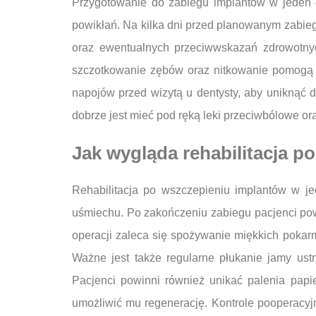
Przygotowanie do zabiegu implantów w jeden dz
powikłań. Na kilka dni przed planowanym zabie
oraz ewentualnych przeciwwskazań zdrowotnyc
szczotkowanie zębów oraz nitkowanie pomogą z
napojów przed wizytą u dentysty, aby uniknąć 
dobrze jest mieć pod ręką leki przeciwbólowe or
Jak wygląda rehabilitacja p
Rehabilitacja po wszczepieniu implantów w j
uśmiechu. Po zakończeniu zabiegu pacjenci powi
operacji zaleca się spożywanie miękkich pokar
Ważne jest także regularne płukanie jamy ust
Pacjenci powinni również unikać palenia papi
umożliwić mu regenerację. Kontrole pooperacyjn