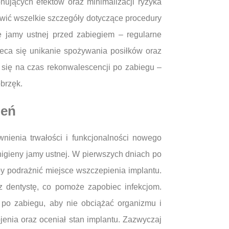
nujących efektów oraz minimalizacji ryzyka
wić wszelkie szczegóły dotyczące procedury
 jamy ustnej przed zabiegiem – regularne
eca się unikanie spożywania posiłków oraz
 się na czas rekonwalescencji po zabiegu –
brzęk.
ień
nienia trwałości i funkcjonalności nowego
higieny jamy ustnej. W pierwszych dniach po
y podrażnić miejsce wszczepienia implantu.
z dentystę, co pomoże zapobiec infekcjom.
 po zabiegu, aby nie obciążać organizmu i
jenia oraz oceniał stan implantu. Zazwyczaj