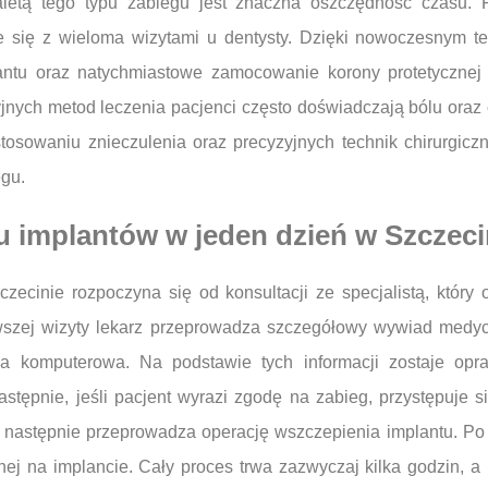
etą tego typu zabiegu jest znaczna oszczędność czasu. 
że się z wieloma wizytami u dentysty. Dzięki nowoczesnym 
antu oraz natychmiastowe zamocowanie korony protetycznej w
yjnych metod leczenia pacjenci często doświadczają bólu oraz
tosowaniu znieczulenia oraz precyzyjnych technik chirurgic
egu.
u implantów w jeden dzień w Szczeci
cinie rozpoczyna się od konsultacji ze specjalistą, który 
erwszej wizyty lekarz przeprowadza szczegółowy wywiad medy
fia komputerowa. Na podstawie tych informacji zostaje opr
stępnie, jeśli pacjent wyrazi zgodę na zabieg, przystępuje si
 następnie przeprowadza operację wszczepienia implantu. Po 
ej na implancie. Cały proces trwa zazwyczaj kilka godzin, 