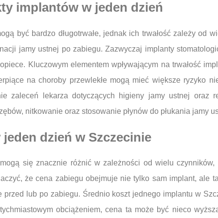
kty implantów w jeden dzień
ogą być bardzo długotrwałe, jednak ich trwałość zależy od 
acji jamy ustnej po zabiegu. Zazwyczaj implanty stomatologic
j opiece. Kluczowym elementem wpływającym na trwałość impla
erpiące na choroby przewlekłe mogą mieć większe ryzyko nie
nie zaleceń lekarza dotyczących higieny jamy ustnej oraz r
ębów, nitkowanie oraz stosowanie płynów do płukania jamy us
 jeden dzień w Szczecinie
ogą się znacznie różnić w zależności od wielu czynników, tak
aczyć, że cena zabiegu obejmuje nie tylko sam implant, ale ta
 przed lub po zabiegu. Średnio koszt jednego implantu w Szcz
z natychmiastowym obciążeniem, cena ta może być nieco wyż