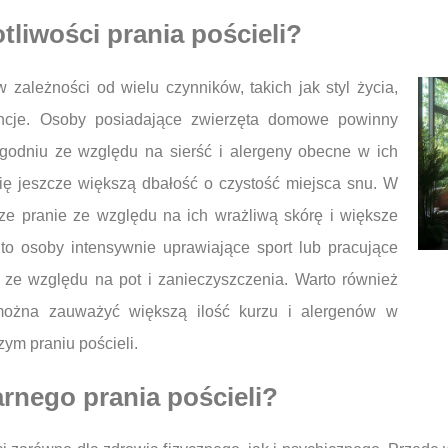
otliwości prania pościeli?
w zależności od wielu czynników, takich jak styl życia,
encje. Osoby posiadające zwierzęta domowe powinny
ygodniu ze względu na sierść i alergeny obecne w ich
się jeszcze większą dbałość o czystość miejsca snu. W
sze pranie ze względu na ich wrażliwą skórę i większe
dto osoby intensywnie uprawiające sport lub pracujące
 ze względu na pot i zanieczyszczenia. Warto również
ożna zauważyć większą ilość kurzu i alergenów w
ym praniu pościeli.
arnego prania pościeli?