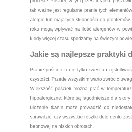
procesie. Pościel, w tym prześcieradła, poszewki
tak ważne jest regularne pranie tych elementów
alergie lub mających skłonności do problemów 
roku mogą wpływać na ilość alergenów w powie
kiedy więcej czasu spędzamy na świeżym powietrz
Jakie są najlepsze praktyki 
Pranie pościeli to nie tylko kwestia częstotliw
czystości. Przede wszystkim warto zwrócić uwagę
Większość pościeli można prać w temperaturze
hipoalergiczne, które są łagodniejsze dla skór
ułożenie tkanin może prowadzić do niedostat
sprawdzić, czy wszystkie resztki detergentu zos
bębnowej na niskich obrotach.