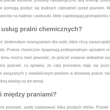
rto jednak wybierać produkty hipoalergiczne, aby uniknąć podr
óre pomogą pozbyć się trudnych zabrudzeń przed praniem. W
owców na materac i poduszki, które zapobiegają gromadzeniu 
 z usług pralni chemicznych?
yć doskonałym rozwiązaniem dla osób, które chcą zaoszczędzi
szki. Pralnie chemiczne dysponują profesjonalnym sprzętem o
ki temu można mieć pewność, że pościel zostanie dokładnie 
nia pościeli, co sprawia, że cała procedura staje się jeszc
 związanych z niewłaściwym praniem w domowej pralce; niek
dnią wiedzę na ten temat.
li między praniami?
mi praniami, warto zastosować kilka prostych trików. Przede 