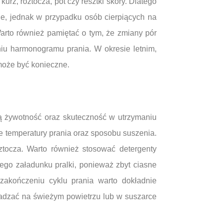
urz, roztocza, pot czy resztki skóry. Dlatego
nie, jednak w przypadku osób cierpiących na
arto również pamiętać o tym, że zmiany pór
iu harmonogramu prania. W okresie letnim,
 może być konieczne.
szą żywotność oraz skuteczność w utrzymaniu
e temperatury prania oraz sposobu suszenia.
ztocza. Warto również stosować detergenty
nego załadunku pralki, ponieważ zbyt ciasne
zakończeniu cyklu prania warto dokładnie
owadzać na świeżym powietrzu lub w suszarce