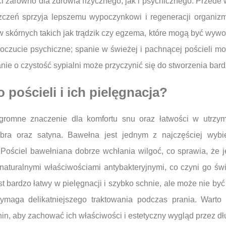
ci zarówno dla zdrowia fizycznego, jak i psychicznego. Przede
zczeń sprzyja lepszemu wypoczynkowi i regeneracji organiz
 skórnych takich jak trądzik czy egzema, które mogą być wywoł
zucie psychiczne; spanie w świeżej i pachnącej pościeli mo
e o czystość sypialni może przyczynić się do stworzenia bardz
 pościeli i ich pielęgnacja?
romne znaczenie dla komfortu snu oraz łatwości w utrzyma
fibra oraz satyna. Bawełna jest jednym z najczęściej wy
Pościel bawełniana dobrze wchłania wilgoć, co sprawia, że j
 naturalnymi właściwościami antybakteryjnymi, co czyni go ś
est bardzo łatwy w pielęgnacji i szybko schnie, ale może nie b
 wymaga delikatniejszego traktowania podczas prania. Wart
in, aby zachować ich właściwości i estetyczny wygląd przez dł