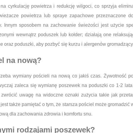
na cyrkulację powietrza i redukcję wilgoci, co sprzyja elimi
świeżacze powietrza lub spraye zapachowe przeznaczone do 
óry. Innym sposobem na zachowanie świeżości jest użycie s
onymi wewnątrz poduszek lub kołder; działają one relaksując
e oraz poduszki, aby pozbyć się kurzu i alergenów gromadzącyc
el na nową?
otrzeba wymiany pościeli na nową co jakiś czas. Żywotność p
wyczaj zaleca się wymianę poszewek na poduszki co 1-2 lata o
 zwrócić uwagę na widoczne oznaki zużycia takie jak przetar
 jest także pamiętać o tym, że starsza pościel może gromadzić 
nową dla zachowania zdrowia i komfortu snu.
żnymi rodzajami poszewek?