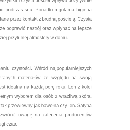
 wszystkim czysta pościel wpływa pozytywnie
mu podczas snu. Ponadto regularna higiena
ane przez kontakt z brudną pościelą. Czysta
że poprawić nastrój oraz wpłynąć na lepsze
iej przytulnej atmosfery w domu.
niu czystości. Wśród najpopularniejszych
bieranych materiałów ze względu na swoją
est idealna na każdą porę roku. Len z kolei
wietnym wyborem dla osób z wrażliwą skórą.
yć tak przewiewny jak bawełna czy len. Satyna
o zwrócić uwagę na zalecenia producentów
ugi czas.