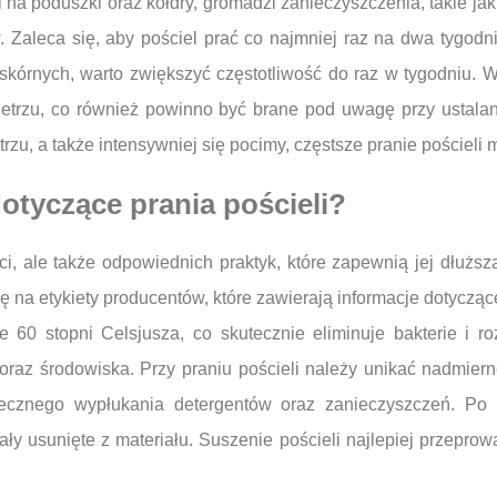
 na poduszki oraz kołdry, gromadzi zanieczyszczenia, takie jak k
. Zaleca się, aby pościel prać co najmniej raz na dwa tygod
skórnych, warto zwiększyć częstotliwość do raz w tygodniu. W
trzu, co również powinno być brane pod uwagę przy ustalan
u, a także intensywniej się pocimy, częstsze pranie pościeli
dotyczące prania pościeli?
ości, ale także odpowiednich praktyk, które zapewnią jej dłuż
 na etykiety producentów, które zawierają informacje dotycząc
 60 stopni Celsjusza, co skutecznie eliminuje bakterie i ro
y oraz środowiska. Przy praniu pościeli należy unikać nadmier
ecznego wypłukania detergentów oraz zanieczyszczeń. Po 
tały usunięte z materiału. Suszenie pościeli najlepiej przepr