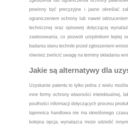
zgłoszenia lub ograniczenia ochrony patento
powinny być precyzyjne i jasno określać za
ograniczeniem ochrony lub nawet odrzuceniem
technicznej oraz opisowej dotyczącej wynala
zastosowania, co pozwoli urzędnikom lepiej 
badania stanu techniki przed zgłoszeniem wnios
również zwrócić uwagę na terminy składania wn
Jakie są alternatywy dla uz
Uzyskanie patentu to tylko jedna z wielu możl
inne formy ochrony własności intelektualnej, 
poufności informacji dotyczących procesu produk
tajemnica handlowa nie ma określonego czasu t
kolejna opcja; wynalazca może udzielić inny