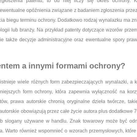
głoszenia patentu; to od niej liczy się okres ochrony. 
 ewentualne opóźnienia związane z badaniem zgłoszenia przez
cia biegu terminu ochrony. Dodatkowo rodzaj wynalazku ma zna
logii lub branży. Na przykład patenty dotyczące wzorów prze
znie także decyzje administracyjne oraz ewentualne spory pr
tentem a innymi formami ochrony?
 istnieje wiele różnych form zabezpieczających wynalazki, a
zniejszych form ochrony, która zapewnia wyłączność na korz
w, prawa autorskie chronią oryginalne dzieła twórcze, takie
torskie obowiązują przez całe życie autora plus dodatkowe 70 
 lub slogany używane w handlu. Znak towarowy może być o
. Warto również wspomnieć o wzorach przemysłowych, które c