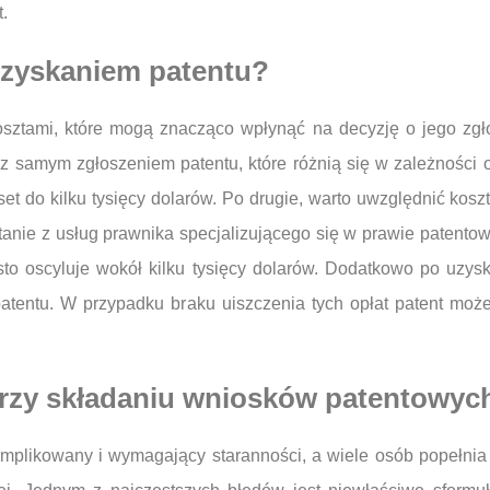
.
 uzyskaniem patentu?
sztami, które mogą znacząco wpłynąć na decyzję o jego zgło
ne z samym zgłoszeniem patentu, które różnią się w zależności
et do kilku tysięcy dolarów. Po drugie, warto uwzględnić ko
tanie z usług prawnika specjalizującego się w prawie patent
o oscyluje wokół kilku tysięcy dolarów. Dodatkowo po uzysk
patentu. W przypadku braku uiszczenia tych opłat patent m
 przy składaniu wniosków patentowyc
mplikowany i wymagający staranności, a wiele osób popełnia 