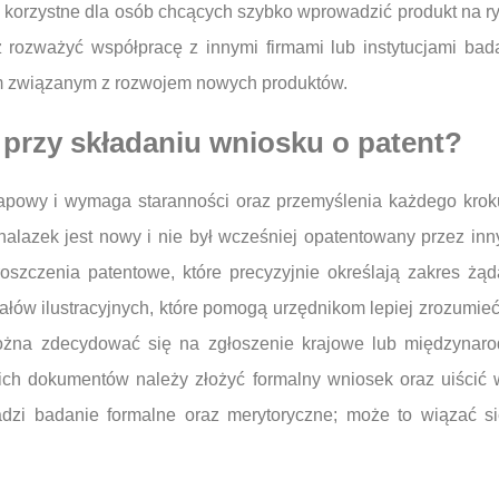
ć korzystne dla osób chcących szybko wprowadzić produkt na 
ż rozważyć współpracę z innymi firmami lub instytucjami b
kiem związanym z rozwojem nowych produktów.
i przy składaniu wniosku o patent?
etapowy i wymaga staranności oraz przemyślenia każdego krok
ynalazek jest nowy i nie był wcześniej opatentowany przez in
oszczenia patentowe, które precyzyjnie określają zakres żąd
ów ilustracyjnych, które pomogą urzędnikom lepiej zrozumieć
żna zdecydować się na zgłoszenie krajowe lub międzynar
kich dokumentów należy złożyć formalny wniosek oraz uiści
adzi badanie formalne oraz merytoryczne; może to wiązać s