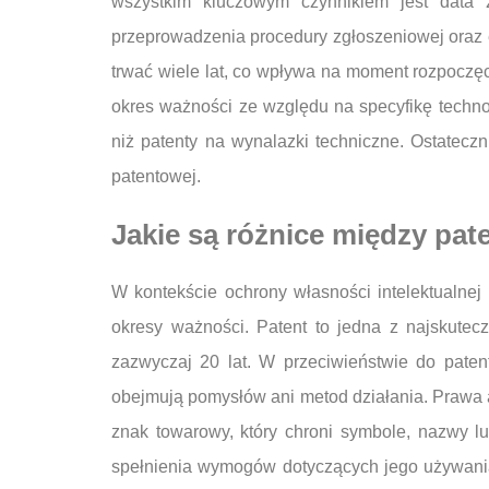
wszystkim kluczowym czynnikiem jest data z
przeprowadzenia procedury zgłoszeniowej oraz
trwać wiele lat, co wpływa na moment rozpoczę
okres ważności ze względu na specyfikę techno
niż patenty na wynalazki techniczne. Ostatec
patentowej.
Jakie są różnice między pa
W kontekście ochrony własności intelektualnej
okresy ważności. Patent to jedna z najskutec
zazwyczaj 20 lat. W przeciwieństwie do patentó
obejmują pomysłów ani metod działania. Prawa au
znak towarowy, który chroni symbole, nazwy
spełnienia wymogów dotyczących jego używania