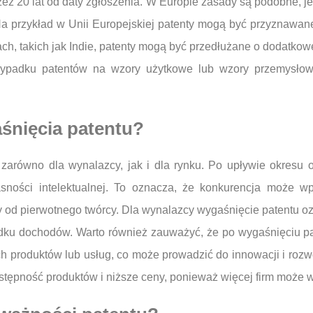
ez 20 lat od daty zgłoszenia. W Europie zasady są podobne, je
a przykład w Unii Europejskiej patenty mogą być przyznawane
ch, takich jak Indie, patenty mogą być przedłużane o dodatkow
ypadku patentów na wzory użytkowe lub wzory przemysłowe
śnięcia patentu?
zarówno dla wynalazcy, jak i dla rynku. Po upływie okresu
ności intelektualnej. To oznacza, że konkurencja może w
 od pierwotnego twórcy. Dla wynalazcy wygaśnięcie patentu oz
ku dochodów. Warto również zauważyć, że po wygaśnięciu pat
 produktów lub usług, co może prowadzić do innowacji i rozwo
tępność produktów i niższe ceny, ponieważ więcej firm może w