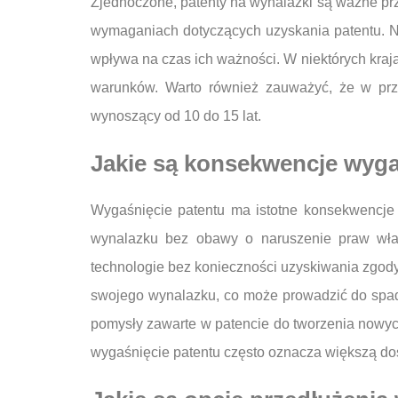
Zjednoczone, patenty na wynalazki są ważne prz
wymaganiach dotyczących uzyskania patentu. N
wpływa na czas ich ważności. W niektórych kraja
warunków. Warto również zauważyć, że w prz
wynoszący od 10 do 15 lat.
Jakie są konsekwencje wyga
Wygaśnięcie patentu ma istotne konsekwencje 
wynalazku bez obawy o naruszenie praw włas
technologie bez konieczności uzyskiwania zgody
swojego wynalazku, co może prowadzić do spad
pomysły zawarte w patencie do tworzenia nowych
wygaśnięcie patentu często oznacza większą dos