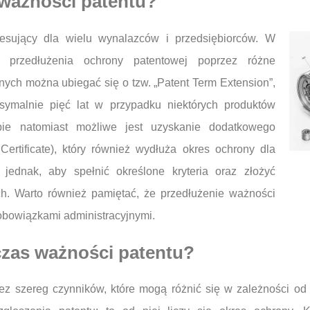
 ważności patentu?
resujący dla wielu wynalazców i przedsiębiorców. W
ści przedłużenia ochrony patentowej poprzez różne
ch można ubiegać się o tzw. „Patent Term Extension”,
ymalnie pięć lat w przypadku niektórych produktów
ie natomiast możliwe jest uzyskanie dodatkowego
Certificate), który również wydłuża okres ochrony dla
jednak, aby spełnić określone kryteria oraz złożyć
h. Warto również pamiętać, że przedłużenie ważności
obowiązkami administracyjnymi.
czas ważności patentu?
z szereg czynników, które mogą różnić się w zależności od 