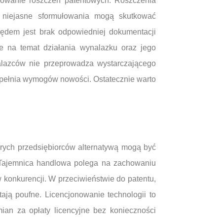
ułowanie roszczeń patentowych. Roszczenia
b niejasne sformułowania mogą skutkować
ędem jest brak odpowiedniej dokumentacji
e na temat działania wynalazku oraz jego
alazców nie przeprowadza wystarczającego
 spełnia wymogów nowości. Ostatecznie warto
órych przedsiębiorców alternatywą mogą być
i. Tajemnica handlowa polega na zachowaniu
 konkurencji. W przeciwieństwie do patentu,
ają poufne. Licencjonowanie technologii to
an za opłaty licencyjne bez konieczności