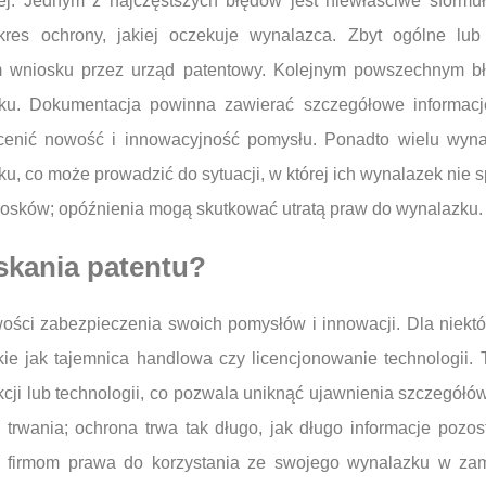
wej. Jednym z najczęstszych błędów jest niewłaściwe sform
kres ochrony, jakiej oczekuje wynalazca. Zbyt ogólne lu
 wniosku przez urząd patentowy. Kolejnym powszechnym bł
zku. Dokumentacja powinna zawierać szczegółowe informacj
ocenić nowość i innowacyjność pomysłu. Ponadto wielu wyn
ku, co może prowadzić do sytuacji, w której ich wynalazek nie
iosków; opóźnienia mogą skutkować utratą praw do wynalazku.
yskania patentu?
iwości zabezpieczenia swoich pomysłów i innowacji. Dla niekt
takie jak tajemnica handlowa czy licencjonowanie technologi
cji lub technologii, co pozwala uniknąć ujawnienia szczegółów
rwania; ochrona trwa tak długo, jak długo informacje pozost
m firmom prawa do korzystania ze swojego wynalazku w zami