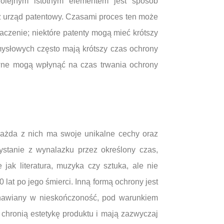
Kolejnym istotnym elementem jest sposób
 urząd patentowy. Czasami proces ten może
czenie; niektóre patenty mogą mieć krótszy
mysłowych często mają krótszy czas ochrony
awne mogą wpłynąć na czas trwania ochrony
 każda z nich ma swoje unikalne cechy oraz
ystanie z wynalazku przez określony czas,
 jak literatura, muzyka czy sztuka, ale nie
lat po jego śmierci. Inną formą ochrony jest
dnawiany w nieskończoność, pod warunkiem
hronią estetykę produktu i mają zazwyczaj