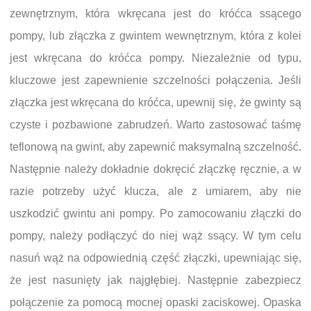
zewnętrznym, która wkręcana jest do króćca ssącego
pompy, lub złączka z gwintem wewnętrznym, która z kolei
jest wkręcana do króćca pompy. Niezależnie od typu,
kluczowe jest zapewnienie szczelności połączenia. Jeśli
złączka jest wkręcana do króćca, upewnij się, że gwinty są
czyste i pozbawione zabrudzeń. Warto zastosować taśmę
teflonową na gwint, aby zapewnić maksymalną szczelność.
Następnie należy dokładnie dokręcić złączkę ręcznie, a w
razie potrzeby użyć klucza, ale z umiarem, aby nie
uszkodzić gwintu ani pompy. Po zamocowaniu złączki do
pompy, należy podłączyć do niej wąż ssący. W tym celu
nasuń wąż na odpowiednią część złączki, upewniając się,
że jest nasunięty jak najgłębiej. Następnie zabezpiecz
połączenie za pomocą mocnej opaski zaciskowej. Opaska