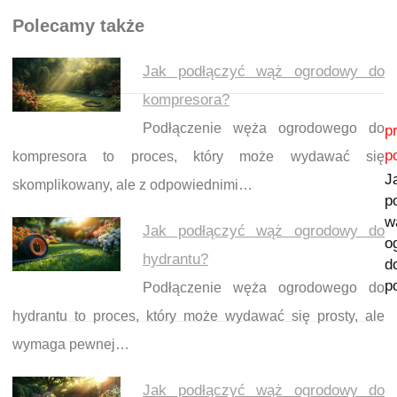
Polecamy także
Jak podłączyć wąż ogrodowy do
kompresora?
Nawigacja wpisu
Podłączenie węża ogrodowego do
p
p
kompresora to proces, który może wydawać się
J
skomplikowany, ale z odpowiednimi…
p
w
Jak podłączyć wąż ogrodowy do
o
hydrantu?
d
p
Podłączenie węża ogrodowego do
hydrantu to proces, który może wydawać się prosty, ale
wymaga pewnej…
Jak podłączyć wąż ogrodowy do