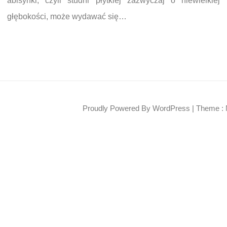
abisynki, czyli studni płytkiej zazwyczaj o niewielkiej
głębokości, może wydawać się…
Proudly Powered By WordPress
|
Theme : 