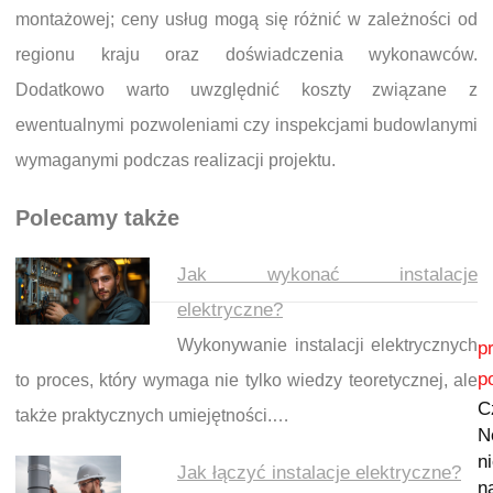
montażowej; ceny usług mogą się różnić w zależności od
regionu kraju oraz doświadczenia wykonawców.
Dodatkowo warto uwzględnić koszty związane z
ewentualnymi pozwoleniami czy inspekcjami budowlanymi
wymaganymi podczas realizacji projektu.
Polecamy także
Jak wykonać instalacje
elektryczne?
Nawigacja wpisu
Wykonywanie instalacji elektrycznych
p
p
to proces, który wymaga nie tylko wiedzy teoretycznej, ale
C
także praktycznych umiejętności.…
N
n
Jak łączyć instalacje elektryczne?
n