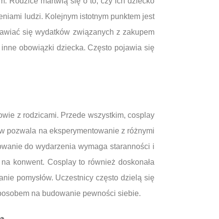
 Rodzice martwią się o to, czy ich dziecko
iami ludzi. Kolejnym istotnym punktem jest
bawiać się wydatków związanych z zakupem
inne obowiązki dziecka. Często pojawia się
wie z rodzicami. Przede wszystkim, cosplay
lmów pozwala na eksperymentowanie z różnymi
otowanie do wydarzenia wymaga staranności i
u na konwent. Cosplay to również doskonała
anie pomysłów. Uczestnicy często dzielą się
sposobem na budowanie pewności siebie.