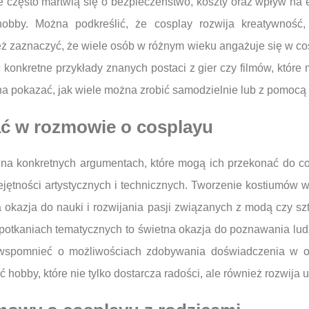
ce często martwią się o bezpieczeństwo, koszty oraz wpływ n
obby. Można podkreślić, że cosplay rozwija kreatywność
 zaznaczyć, że wiele osób w różnym wieku angażuje się w cos
 konkretne przykłady znanych postaci z gier czy filmów, które
a pokazać, jak wiele można zrobić samodzielnie lub z pomocą 
ać w rozmowie o cosplayu
 na konkretnych argumentach, które mogą ich przekonać do co
jętności artystycznych i technicznych. Tworzenie kostiumów w
a okazja do nauki i rozwijania pasji związanych z modą czy s
potkaniach tematycznych to świetna okazja do poznawania lu
e wspomnieć o możliwościach zdobywania doświadczenia w or
obby, które nie tylko dostarcza radości, ale również rozwija u