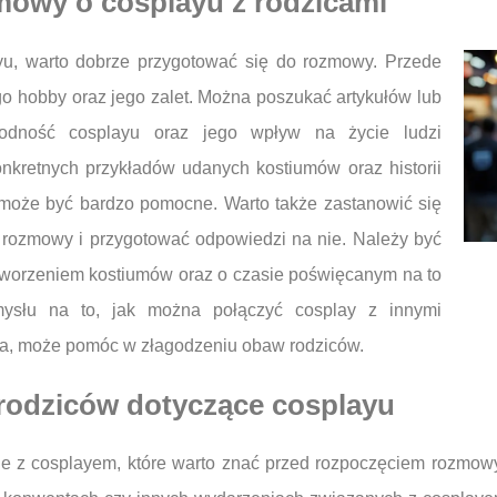
mowy o cosplayu z rodzicami
yu, warto dobrze przygotować się do rozmowy. Przede
go hobby oraz jego zalet. Można poszukać artykułów lub
rodność cosplayu oraz jego wpływ na życie ludzi
kretnych przykładów udanych kostiumów oraz historii
, może być bardzo pomocne. Warto także zastanowić się
 rozmowy i przygotować odpowiedzi na nie. Należy być
tworzeniem kostiumów oraz o czasie poświęcanym na to
mysłu na to, jak można połączyć cosplay z innymi
wa, może pomóc w złagodzeniu obaw rodziców.
 rodziców dotyczące cosplayu
 z cosplayem, które warto znać przed rozpoczęciem rozmowy