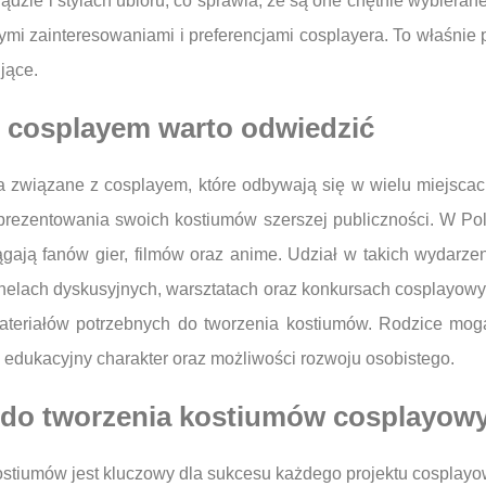
dzie i stylach ubioru, co sprawia, że są one chętnie wybieran
mi zainteresowaniami i preferencjami cosplayera. To właśnie p
jące.
z cosplayem warto odwiedzić
 związane z cosplayem, które odbywają się w wielu miejscac
prezentowania swoich kostiumów szerszej publiczności. W Po
ają fanów gier, filmów oraz anime. Udział w takich wydarze
anelach dyskusyjnych, warsztatach oraz konkursach cosplayowy
teriałów potrzebnych do tworzenia kostiumów. Rodzice mogą
h edukacyjny charakter oraz możliwości rozwoju osobistego.
ze do tworzenia kostiumów cosplayow
stiumów jest kluczowy dla sukcesu każdego projektu cosplayo