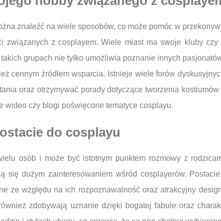
wojego hobby związanego z cosplaye
żna znaleźć na wiele sposobów, co może pomóc w przekonywani
i związanych z cosplayem. Wiele miast ma swoje kluby czy s
takich grupach nie tylko umożliwia poznanie innych pasjonatów
ież cennym źródłem wsparcia. Istnieje wiele forów dyskusyjn
tania oraz otrzymywać porady dotyczące tworzenia kostiumów
le wideo czy blogi poświęcone tematyce cosplayu.
postacie do cosplayu
ielu osób i może być istotnym punktem rozmowy z rodzicami.
szą się dużym zainteresowaniem wśród cosplayerów. Postaci
rane ze względu na ich rozpoznawalność oraz atrakcyjny desi
i również zdobywają uznanie dzięki bogatej fabule oraz charak