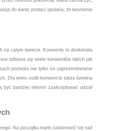
e przez młodsze pokolenia. Warto zaznaczyć,
asja do danej postaci sprawia, że tworzenie
h na całym świecie. Konwenty to doskonała
lsce odbywa się wiele konwentów takich jak
niach pozwala nie tylko na zaprezentowanie
ch. Dla wielu osób konwent to także świetna
 być bardziej skłonni zaakceptować udział
ych
wego. Na początku warto zastanowić się nad