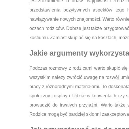
jest zrozumienie ich obaw i wątpliwości. Rodzi
przedstawienia pozytywnych aspektów tego h
nawiązywanie nowych znajomości. Warto również
oczach rodziców. Dobrze jest także przygotować
kostiumu. Zamiast skupiać się na kosztach, możn
Jakie argumenty wykorzyst
Podczas rozmowy z rodzicami warto skupić się
wszystkim należy zwrócić uwagę na rozwój umie
pracy z różnorodnymi materiałami. To doskonał
społeczny cosplayu. Udział w konwentach czy s
prowadzić do trwałych przyjaźni. Warto takż
Rodzice mogą być bardziej skłonni zaakceptować h