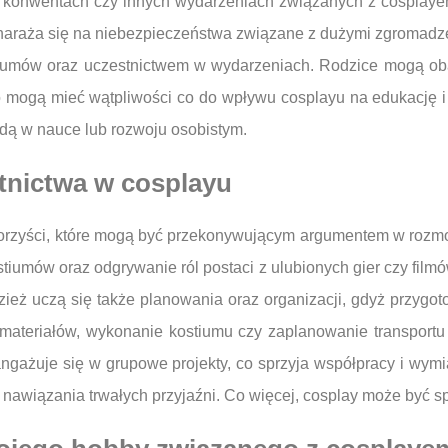
 konwentach czy innych wydarzeniach związanych z cosplayem.
naraża się na niebezpieczeństwa związane z dużymi zgromadzen
tiumów oraz uczestnictwem w wydarzeniach. Rodzice mogą o
 mogą mieć wątpliwości co do wpływu cosplayu na edukację i 
kodą w nauce lub rozwoju osobistym.
stnictwa w cosplayu
korzyści, które mogą być przekonywującym argumentem w rozmo
stiumów oraz odgrywanie ról postaci z ulubionych gier czy fi
odzież uczą się także planowania oraz organizacji, gdyż przyg
 materiałów, wykonanie kostiumu czy zaplanowanie transport
ngażuje się w grupowe projekty, co sprzyja współpracy i wymi
nawiązania trwałych przyjaźni. Co więcej, cosplay może być 