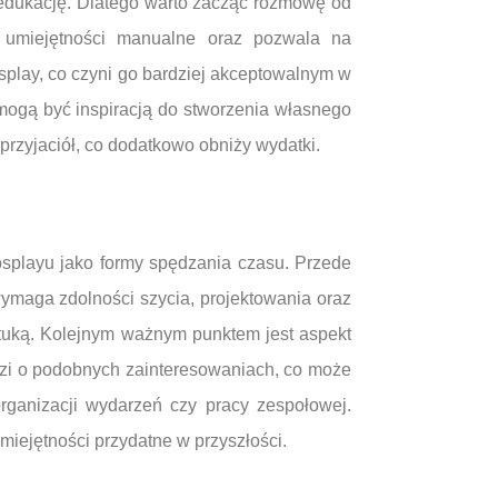
a edukację. Dlatego warto zacząć rozmowę od
, umiejętności manualne oraz pozwala na
play, co czyni go bardziej akceptowalnym w
 mogą być inspiracją do stworzenia własnego
przyjaciół, co dodatkowo obniży wydatki.
splayu jako formy spędzania czasu. Przede
ymaga zdolności szycia, projektowania oraz
ztuką. Kolejnym ważnym punktem jest aspekt
dzi o podobnych zainteresowaniach, co może
ganizacji wydarzeń czy pracy zespołowej.
miejętności przydatne w przyszłości.