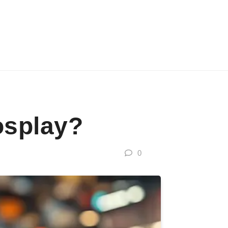
osplay?
0