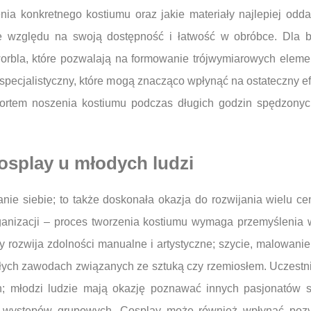
ia konkretnego kostiumu oraz jakie materiały najlepiej odda
e względu na swoją dostępność i łatwość w obróbce. Dla 
worbla, które pozwalają na formowanie trójwymiarowych eleme
 specjalistyczny, które mogą znacząco wpłynąć na ostateczny e
omfortem noszenia kostiumu podczas długich godzin spędzon
cosplay u młodych ludzi
nie siebie; to także doskonała okazja do rozwijania wielu c
rganizacji – proces tworzenia kostiumu wymaga przemyślenia 
y rozwija zdolności manualne i artystyczne; szycie, malowani
yszłych zawodach związanych ze sztuką czy rzemiosłem. Uczest
ch; młodzi ludzie mają okazję poznawać innych pasjonatów 
 występów grupowych. Cosplay może również wpłynąć pozy