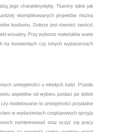
dzą jego charakterystykę. Tkaniny takie jak
bardziej skomplikowanych projektów można
ntów kostiumu. Dobrze jest również zwrócić
fekt wizualny. Przy wyborze materiałów warto
ych na konwentach czy innych wydarzeniach
ennych umiejętności u młodych ludzi. Przede
wielu aspektów od wyboru postaci po dobór
e czy modelowanie to umiejętności przydatne
nictwo w wydarzeniach cosplayowych sprzyja
swoich zainteresowań oraz uczyć się pracy
tywnie na pewność siebie; występy przed