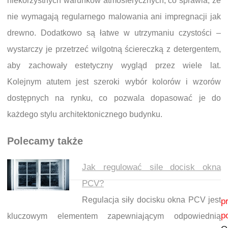
niekorzystnych warunków atmosferycznych, co sprawia, że
nie wymagają regularnego malowania ani impregnacji jak
drewno. Dodatkowo są łatwe w utrzymaniu czystości –
wystarczy je przetrzeć wilgotną ściereczką z detergentem,
aby zachowały estetyczny wygląd przez wiele lat.
Kolejnym atutem jest szeroki wybór kolorów i wzorów
dostępnych na rynku, co pozwala dopasować je do
każdego stylu architektonicznego budynku.
Polecamy także
Jak regulować sile docisk okna
PCV?
Nawigacja wpisu
Regulacja siły docisku okna PCV jest
p
p
kluczowym elementem zapewniającym odpowiednią