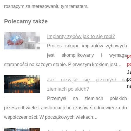
rosnącym zainteresowaniu tym tematem.
Polecamy także
Implanty zębów jak to się robi?
Proces zakupu implantów zębowych
Nawigacja wpisu
jest skomplikowany i wymaga
p
p
staranności na każdym etapie. Pierwszym krokiem jest…
J
p
Jak rozwijał się przemysł na
n
ziemiach polskich?
Przemysł na ziemiach polskich
przeszedł wiele transformacji od czasów średniowiecza do
współczesności. W początkowych wiekach…