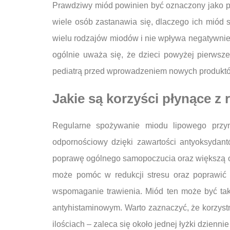
Prawdziwy miód powinien być oznaczony jako pr
wiele osób zastanawia się, dlaczego ich miód st
wielu rodzajów miodów i nie wpływa negatywnie 
ogólnie uważa się, że dzieci powyżej pierwsz
pediatrą przed wprowadzeniem nowych produktó
Jakie są korzyści płynące 
Regularne spożywanie miodu lipowego przyn
odpornościowy dzięki zawartości antyoksydan
poprawę ogólnego samopoczucia oraz większą od
może pomóc w redukcji stresu oraz poprawić
wspomaganie trawienia. Miód ten może być ta
antyhistaminowym. Warto zaznaczyć, że korzys
ilościach – zaleca się około jednej łyżki dzienn