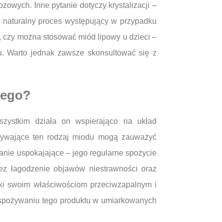
wych. Inne pytanie dotyczy krystalizacji –
 to naturalny proces występujący w przypadku
, czy można stosować miód lipowy u dzieci –
u. Warto jednak zawsze skonsultować się z
wego?
szystkim działa on wspierająco na układ
ożywające ten rodzaj miodu mogą zauważyć
nie uspokajające – jego regularne spożycie
ez łagodzenie objawów niestrawności oraz
ki swoim właściwościom przeciwzapalnym i
 spożywaniu tego produktu w umiarkowanych