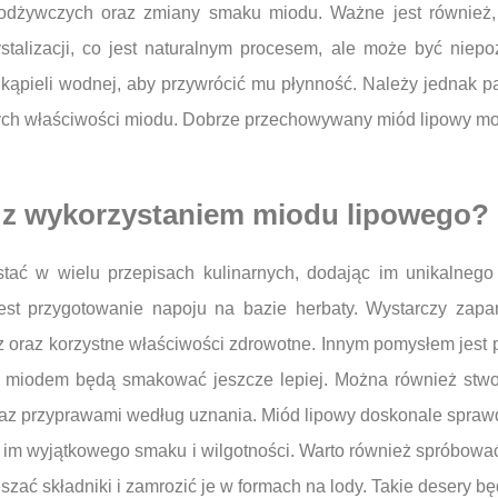
 odżywczych oraz zmiany smaku miodu. Ważne jest również
talizacji, co jest naturalnym procesem, ale może być niepo
 kąpieli wodnej, aby przywrócić mu płynność. Należy jednak p
nych właściwości miodu. Dobrze przechowywany miód lipowy moż
y z wykorzystaniem miodu lipowego?
stać w wielu przepisach kulinarnych, dodając im unikalneg
st przygotowanie napoju na bazie herbaty. Wystarczy zapar
z oraz korzystne właściwości zdrowotne. Innym pomysłem jest
 miodem będą smakować jeszcze lepiej. Można również stwor
 oraz przyprawami według uznania. Miód lipowy doskonale spra
 im wyjątkowego smaku i wilgotności. Warto również spróbowa
zać składniki i zamrozić je w formach na lody. Takie desery bę