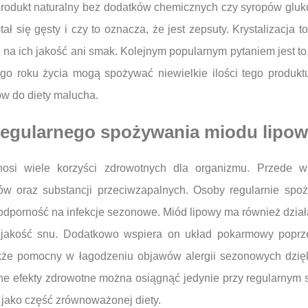
odukt naturalny bez dodatków chemicznych czy syropów glukozo
ał się gęsty i czy to oznacza, że jest zepsuty. Krystalizacja
na ich jakość ani smak. Kolejnym popularnym pytaniem jest to
ego roku życia mogą spożywać niewielkie ilości tego produkt
w do diety malucha.
z regularnego spożywania miodu lipo
osi wiele korzyści zdrowotnych dla organizmu. Przede w
tów oraz substancji przeciwzapalnych. Osoby regularnie sp
porność na infekcje sezonowe. Miód lipowy ma również działa
 jakość snu. Dodatkowo wspiera on układ pokarmowy poprz
kże pomocny w łagodzeniu objawów alergii sezonowych dzię
tne efekty zdrowotne można osiągnąć jedynie przy regularnym
ie jako część zrównoważonej diety.