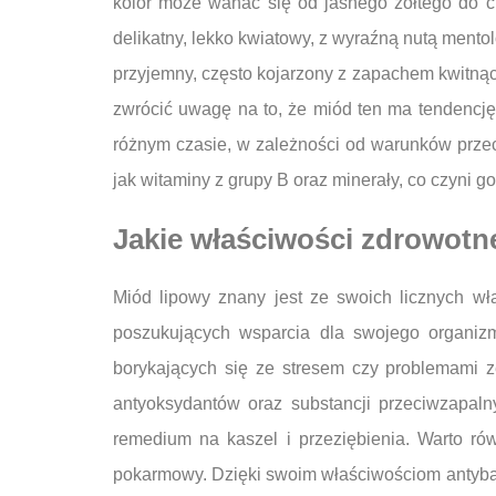
kolor może wahać się od jasnego żółtego do c
delikatny, lekko kwiatowy, z wyraźną nutą ment
przyjemny, często kojarzony z zapachem kwitnącyc
zwrócić uwagę na to, że miód ten ma tendencję 
różnym czasie, w zależności od warunków przec
jak witaminy z grupy B oraz minerały, co czyni g
Jakie właściwości zdrowotn
Miód lipowy znany jest ze swoich licznych wł
poszukujących wsparcia dla swojego organizm
borykających się ze stresem czy problemami 
antyoksydantów oraz substancji przeciwzapal
remedium na kaszel i przeziębienia. Warto ró
pokarmowy. Dzięki swoim właściwościom antybak