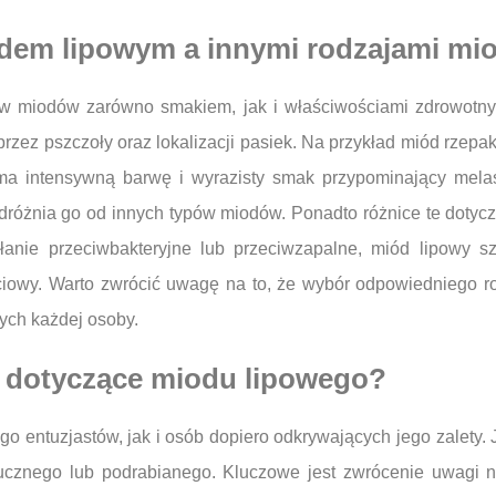
odem lipowym a innymi rodzajami m
jów miodów zarówno smakiem, jak i właściwościami zdrowotn
rzez pszczoły oraz lokalizacji pasiek. Na przykład miód rzepa
a intensywną barwę i wyrazisty smak przypominający melasę
dróżnia go od innych typów miodów. Ponadto różnice te dotyc
łanie przeciwbakteryjne lub przeciwzapalne, miód lipowy sz
ciowy. Warto zwrócić uwagę na to, że wybór odpowiedniego 
ych każdej osoby.
ia dotyczące miodu lipowego?
go entuzjastów, jak i osób dopiero odkrywających jego zalety.
ucznego lub podrabianego. Kluczowe jest zwrócenie uwagi na e