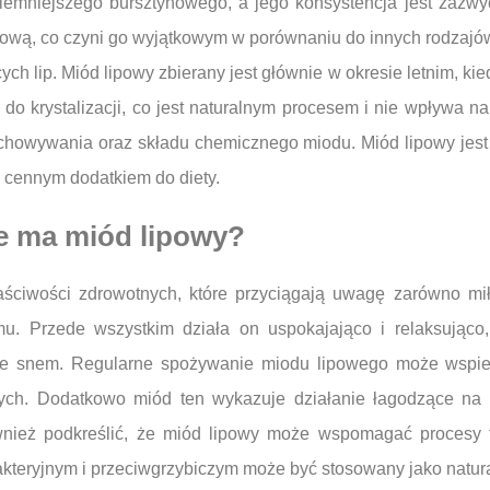
iemniejszego bursztynowego, a jego konsystencja jest zazwy
olową, co czyni go wyjątkowym w porównaniu do innych rodzajów
h lip. Miód lipowy zbierany jest głównie w okresie letnim, kie
do krystalizacji, co jest naturalnym procesem i nie wpływa na
howywania oraz składu chemicznego miodu. Miód lipowy jest 
o cennym dodatkiem do diety.
e ma miód lipowy?
aściwości zdrowotnych, które przyciągają uwagę zarówno mił
u. Przede wszystkim działa on uspokajająco i relaksując
ze snem. Regularne spożywanie miodu lipowego może wspier
nych. Dodatkowo miód ten wykazuje działanie łagodzące na
wnież podkreślić, że miód lipowy może wspomagać procesy t
teryjnym i przeciwgrzybiczym może być stosowany jako natur