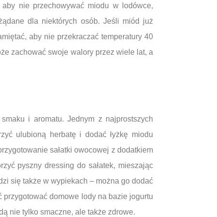
, aby nie przechowywać miodu w lodówce,
żądane dla niektórych osób. Jeśli miód już
amiętać, aby nie przekraczać temperatury 40
e zachować swoje walory przez wiele lat, a
o smaku i aromatu. Jednym z najprostszych
zyć ulubioną herbatę i dodać łyżkę miodu
 przygotowanie sałatki owocowej z dodatkiem
zyć pyszny dressing do sałatek, mieszając
wdzi się także w wypiekach – można go dodać
ć przygotować domowe lody na bazie jogurtu
dą nie tylko smaczne, ale także zdrowe.