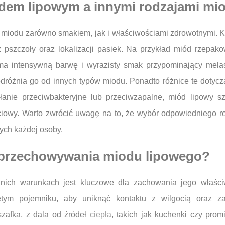
odem lipowym a innymi rodzajami mi
ów miodu zarówno smakiem, jak i właściwościami zdrowotnymi. 
 pszczoły oraz lokalizacji pasiek. Na przykład miód rzepak
a intensywną barwę i wyrazisty smak przypominający melasę
dróżnia go od innych typów miodu. Ponadto różnice te dotyc
łanie przeciwbakteryjne lub przeciwzapalne, miód lipowy sz
ciowy. Warto zwrócić uwagę na to, że wybór odpowiedniego 
ych każdej osoby.
y przechowywania miodu lipowego?
ich warunkach jest kluczowe dla zachowania jego właści
tym pojemniku, aby uniknąć kontaktu z wilgocią oraz za
zafka, z dala od źródeł
ciepła
, takich jak kuchenki czy pro