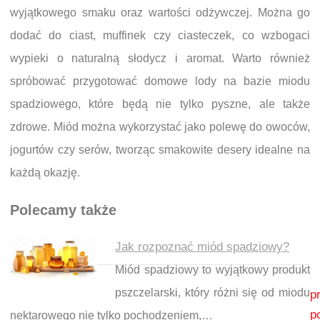
wyjątkowego smaku oraz wartości odżywczej. Można go
dodać do ciast, muffinek czy ciasteczek, co wzbogaci
wypieki o naturalną słodycz i aromat. Warto również
spróbować przygotować domowe lody na bazie miodu
spadziowego, które będą nie tylko pyszne, ale także
zdrowe. Miód można wykorzystać jako polewę do owoców,
jogurtów czy serów, tworząc smakowite desery idealne na
każdą okazję.
Polecamy także
Jak rozpoznać miód spadziowy?
Miód spadziowy to wyjątkowy produkt
Nawigacja wpisu
pszczelarski, który różni się od miodu
p
p
nektarowego nie tylko pochodzeniem,…