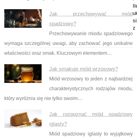
I
u
Jak przechowywać miód
s
spadziowy?
z 
Przechowywanie miodu spadziowego
wymaga szczególnej uwagi, aby zachować jego unikalne
właściwości oraz smak. Kluczowym elementem…
Jak smakuje miód wrzosowy?
Miód wrzosowy to jeden z najbardziej
charakterystycznych rodzajów miodu,
który wyróżnia się nie tylko swoim…
Jak rozpoznać miód spadziowy
iglasty?
Miód spadziowy iglasty to wyjątkowy