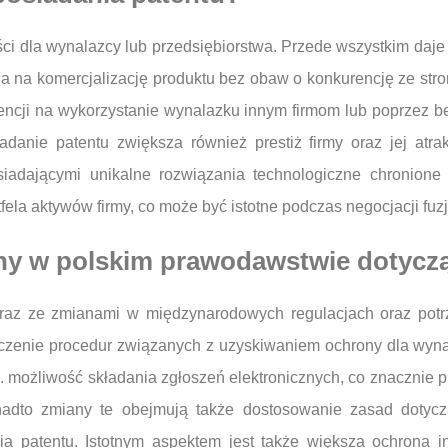
ści dla wynalazcy lub przedsiębiorstwa. Przede wszystkim daj
la na komercjalizację produktu bez obaw o konkurencję ze stro
ncji na wykorzystanie wynalazku innym firmom lub poprzez be
danie patentu zwiększa również prestiż firmy oraz jej atrak
osiadającymi unikalne rozwiązania technologiczne chronion
la aktywów firmy, co może być istotne podczas negocjacji fuzji
iany w polskim prawodawstwie dotyc
raz ze zmianami w międzynarodowych regulacjach oraz potrz
czenie procedur związanych z uzyskiwaniem ochrony dla wyn
ożliwość składania zgłoszeń elektronicznych, co znacznie przy
onadto zmiany te obejmują także dostosowanie zasad dotycz
patentu. Istotnym aspektem jest także większa ochrona in