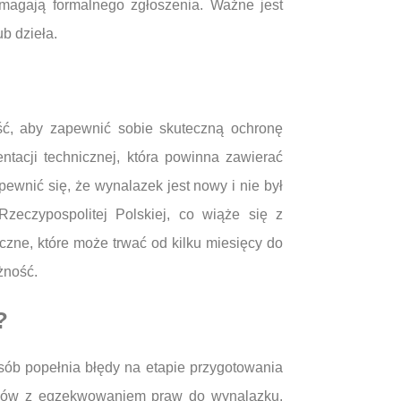
wymagają formalnego zgłoszenia. Ważne jest
b dzieła.
jść, aby zapewnić sobie skuteczną ochronę
tacji technicznej, która powinna zawierać
pewnić się, że wynalazek jest nowy i nie był
zeczypospolitej Polskiej, co wiąże się z
zne, które może trwać od kilku miesięcy do
żność.
?
sób popełnia błędy na etapie przygotowania
lemów z egzekwowaniem praw do wynalazku.