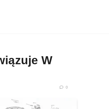
wiązuje W
0