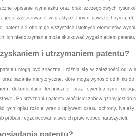
teczne opisanie wynalazku oraz brak szczegółowych rysunkó
az jego zastosowanie w praktyce. Innym powszechnym probl
rej patent nie obejmuje wszystkich istotnych elementów wyna
ych; ich niedotrzymanie może skutkować wygaśnięciem patentu.
 uzyskaniem i utrzymaniem patentu?
patentu mogą być znaczne i różnią się w zależności od wie
ę oraz badanie merytoryczne, które mogą wynosić od kilku do 
iem dokumentacji technicznej oraz ewentualnymi usług
łowej. Po przyznaniu patentu właściciel zobowiązany jest do r
ść tych opłat rośnie wraz z upływem czasu ochrony. Należy
ub próbami egzekwowania swoich praw wobec naruszycieli.
 posiadania patentu?