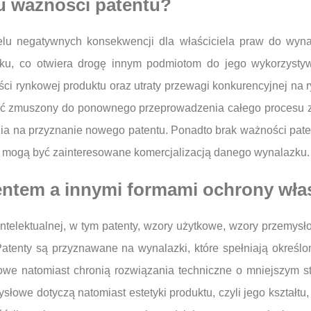
u ważności patentu?
lu negatywnych konsekwencji dla właściciela praw do wynal
ku, co otwiera drogę innym podmiotom do jego wykorzysty
ci rynkowej produktu oraz utraty przewagi konkurencyjnej na r
 być zmuszony do ponownego przeprowadzenia całego procesu z
nia na przyznanie nowego patentu. Ponadto brak ważności pat
óre mogą być zainteresowane komercjalizacją danego wynalazku.
entem a innymi formami ochrony włas
intelektualnej, w tym patenty, wzory użytkowe, wzory przemysł
atenty są przyznawane na wynalazki, które spełniają określ
owe natomiast chronią rozwiązania techniczne o mniejszym s
słowe dotyczą natomiast estetyki produktu, czyli jego kształtu