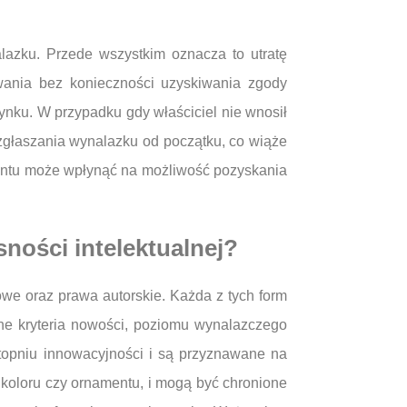
azku. Przede wszystkim oznacza to utratę
wania bez konieczności uzyskiwania zgody
ynku. W przypadku gdy właściciel nie wnosił
głaszania wynalazku od początku, co wiąże
entu może wpłynąć na możliwość pozyskania
ności intelektualnej?
owe oraz prawa autorskie. Każda z tych form
one kryteria nowości, poziomu wynalazczego
topniu innowacyjności i są przyznawane na
, koloru czy ornamentu, i mogą być chronione