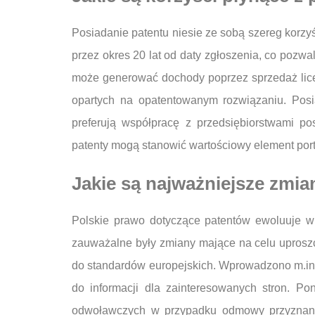
Posiadanie patentu niesie ze sobą szereg korzy
przez okres 20 lat od daty zgłoszenia, co pozwa
może generować dochody poprzez sprzedaż lice
opartych na opatentowanym rozwiązaniu. Posia
preferują współpracę z przedsiębiorstwami p
patenty mogą stanowić wartościowy element portfe
Jakie są najważniejsze zm
Polskie prawo dotyczące patentów ewoluuje w
zauważalne były zmiany mające na celu uprosz
do standardów europejskich. Wprowadzono m.in. m
do informacji dla zainteresowanych stron. P
odwoławczych w przypadku odmowy przyznania 