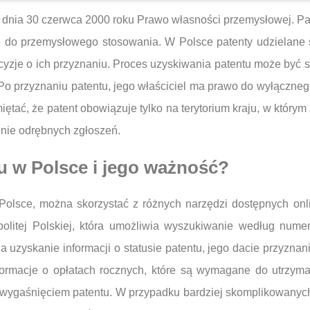
 dnia 30 czerwca 2000 roku Prawo własności przemysłowej. Pat
 do przemysłowego stosowania. W Polsce patenty udzielane 
ecyzje o ich przyznaniu. Proces uzyskiwania patentu może być 
 Po przyznaniu patentu, jego właściciel ma prawo do wyłączneg
ętać, że patent obowiązuje tylko na terytorium kraju, w którym
enie odrębnych zgłoszeń.
u w Polsce i jego ważność?
olsce, można skorzystać z różnych narzędzi dostępnych onli
itej Polskiej, która umożliwia wyszukiwanie według nume
 uzyskanie informacji o statusie patentu, jego dacie przyzn
ormacje o opłatach rocznych, które są wymagane do utrzyma
 wygaśnięciem patentu. W przypadku bardziej skomplikowanych