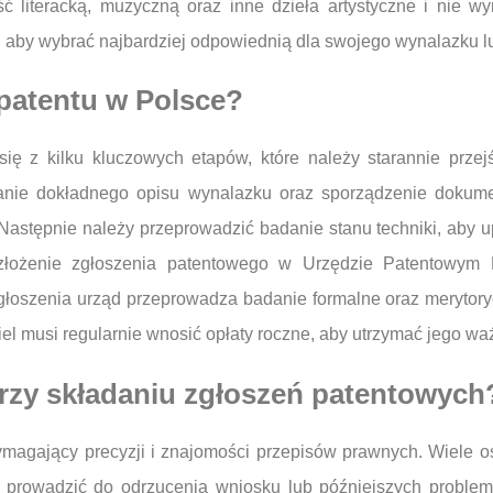
ść literacką, muzyczną oraz inne dzieła artystyczne i nie 
, aby wybrać najbardziej odpowiednią dla swojego wynalazku lu
 patentu w Polsce?
ię z kilku kluczowych etapów, które należy starannie prze
anie dokładnego opisu wynalazku oraz sporządzenie dokumen
. Następnie należy przeprowadzić badanie stanu techniki, aby u
złożenie zgłoszenia patentowego w Urzędzie Patentowym R
głoszenia urząd przeprowadza badanie formalne oraz merytoryc
iciel musi regularnie wnosić opłaty roczne, aby utrzymać jego wa
przy składaniu zgłoszeń patentowych
magający precyzji i znajomości przepisów prawnych. Wiele o
e prowadzić do odrzucenia wniosku lub późniejszych prob