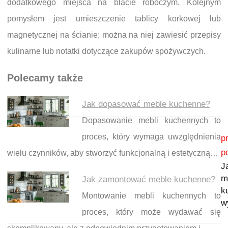
dodatkowego miejsca na blacie roboczym. Kolejnym
pomysłem jest umieszczenie tablicy korkowej lub
magnetycznej na ścianie; można na niej zawiesić przepisy
kulinarne lub notatki dotyczące zakupów spożywczych.
Polecamy także
Jak dopasować meble kuchenne?
Dopasowanie mebli kuchennych to
Nawigacja wpisu
proces, który wymaga uwzględnienia
p
p
wielu czynników, aby stworzyć funkcjonalną i estetyczną…
J
m
Jak zamontować meble kuchenne?
k
Montowanie mebli kuchennych to
w
proces, który może wydawać się