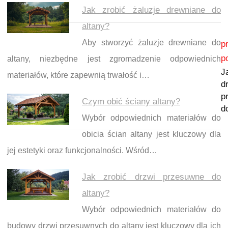
Jak zrobić żaluzje drewniane do
altany?
Nawigacja wpisu
Aby stworzyć żaluzje drewniane do
p
p
altany, niezbędne jest zgromadzenie odpowiednich
J
materiałów, które zapewnią trwałość i…
d
p
Czym obić ściany altany?
d
Wybór odpowiednich materiałów do
obicia ścian altany jest kluczowy dla
jej estetyki oraz funkcjonalności. Wśród…
Jak zrobić drzwi przesuwne do
altany?
Wybór odpowiednich materiałów do
budowy drzwi przesuwnych do altany jest kluczowy dla ich