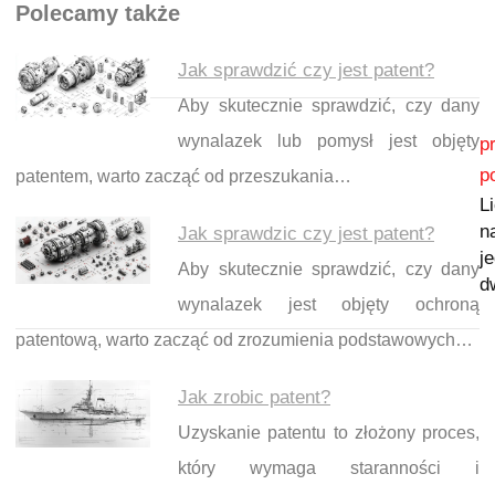
Polecamy także
Jak sprawdzić czy jest patent?
Aby skutecznie sprawdzić, czy dany
Nawigacja wpisu
wynalazek lub pomysł jest objęty
p
p
patentem, warto zacząć od przeszukania…
L
n
Jak sprawdzic czy jest patent?
je
Aby skutecznie sprawdzić, czy dany
d
wynalazek jest objęty ochroną
patentową, warto zacząć od zrozumienia podstawowych…
Jak zrobic patent?
Uzyskanie patentu to złożony proces,
który wymaga staranności i