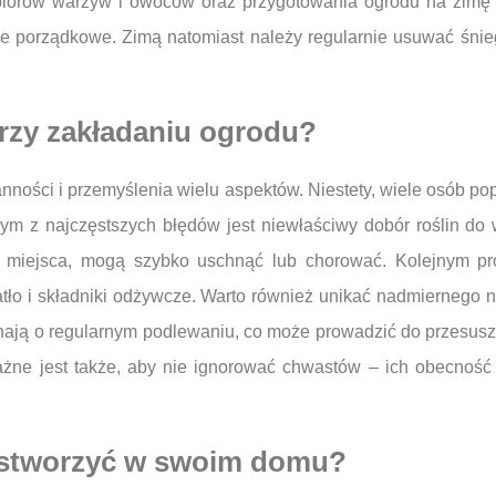
biorów warzyw i owoców oraz przygotowania ogrodu na zimę –
e porządkowe. Zimą natomiast należy regularnie usuwać śnieg
przy zakładaniu ogrodu?
nności i przemyślenia wielu aspektów. Niestety, wiele osób po
ednym z najczęstszych błędów jest niewłaściwy dobór roślin d
 miejsca, mogą szybko uschnąć lub chorować. Kolejnym pr
iatło i składniki odżywcze. Warto również unikać nadmiernego 
nają o regularnym podlewaniu, co może prowadzić do przesusze
 Ważne jest także, aby nie ignorować chwastów – ich obecnoś
 stworzyć w swoim domu?