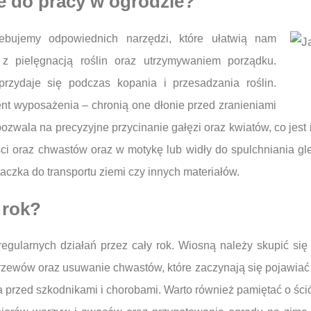
e do pracy w ogrodzie?
ebujemy odpowiednich narzędzi, które ułatwią nam
z pielęgnacją roślin oraz utrzymywaniem porządku.
rzydaje się podczas kopania i przesadzania roślin.
t wyposażenia – chronią one dłonie przed zranieniami
zwala na precyzyjne przycinanie gałęzi oraz kwiatów, co jest ist
iści oraz chwastów oraz w motykę lub widły do spulchniania gl
aczka do transportu ziemi czy innych materiałów.
 rok?
regularnych działań przez cały rok. Wiosną należy skupić si
 krzewów oraz usuwanie chwastów, które zaczynają się pojawiać
na przed szkodnikami i chorobami. Warto również pamiętać o śc