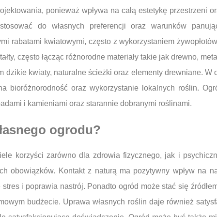
ojektowania, ponieważ wpływa na całą estetykę przestrzeni ora
ostosować do własnych preferencji oraz warunków panuj
ymi rabatami kwiatowymi, często z wykorzystaniem żywopłotów 
łty, często łącząc różnorodne materiały takie jak drewno, meta
 dzikie kwiaty, naturalne ścieżki oraz elementy drewniane. W 
na bioróżnorodność oraz wykorzystanie lokalnych roślin. Ogr
adami i kamieniami oraz starannie dobranymi roślinami.
 własnego ogrodu?
ele korzyści zarówno dla zdrowia fizycznego, jak i psychicz
ych obowiązków. Kontakt z naturą ma pozytywny wpływ na n
e stres i poprawia nastrój. Ponadto ogród może stać się źród
mowym budżecie. Uprawa własnych roślin daje również satysfa