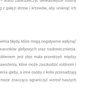
 warto zabezpieczyć delikatniejsze rośliny
 z gałęzi drzew i krzewów, aby uniknąć ich
pełnia błędy, które mogą negatywnie wpłynąć
o warunków glebowych oraz nasłonecznienia.
oblemem jest zbyt mała przestrzeń między
nawożenia, które może zaszkodzić roślinom i
nia gleby, a inne osoby z kolei przesadzają
ć może znacząco ograniczyć wzrost naszych