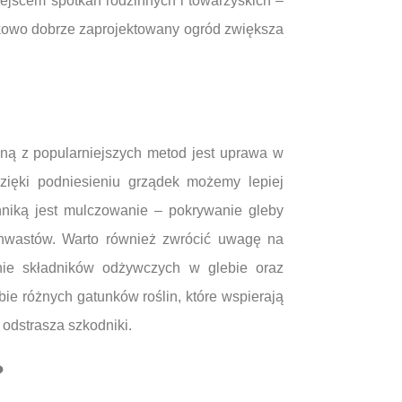
iejscem spotkań rodzinnych i towarzyskich –
atkowo dobrze zaprojektowany ogród zwiększa
dną z popularniejszych metod jest uprawa w
Dzięki podniesieniu grządek możemy lepiej
niką jest mulczowanie – pokrywanie gleby
chwastów. Warto również zwrócić uwagę na
nie składników odżywczych w glebie oraz
ie różnych gatunków roślin, które wspierają
odstrasza szkodniki.
?