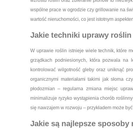
wzrostu roślin oraz zbieranie plonów to niezwy
wspólne prace w ogrodzie czy grillowanie na św
wartość nieruchomości, co jest istotnym aspekt
Jakie techniki uprawy roślin
W uprawie roślin istnieje wiele technik, któr
grządkach podniesionych, która pozwala na l
kontrolować wilgotność gleby oraz uniknąć p
organicznymi materiałami takimi jak słoma c
płodozmian – regularna zmiana miejsc upraw
minimalizuje ryzyko wystąpienia chorób roślinn
się nawzajem w rozwoju – przykładem może być 
Jakie są najlepsze sposoby