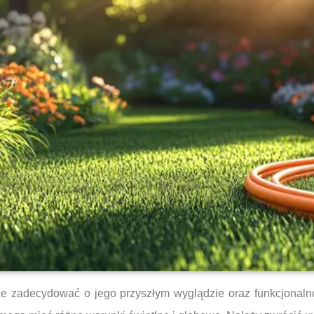
że zadecydować o jego przyszłym wyglądzie oraz funkcjonalno