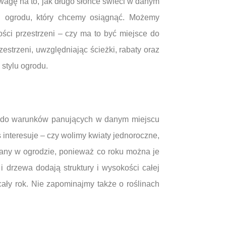
wagę na to, jak długo słońce świeci w danym
ylu ogrodu, który chcemy osiągnąć. Możemy
ści przestrzeni – czy ma to być miejsce do
strzeni, uwzględniając ścieżki, rabaty oraz
 stylu ogrodu.
ny do warunków panujących w danym miejscu
 interesuje – czy wolimy kwiaty jednoroczne,
iany w ogrodzie, ponieważ co roku można je
i drzewa dodają struktury i wysokości całej
cały rok. Nie zapominajmy także o roślinach