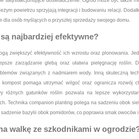
kle satysfakcjonujące doświadczenie. Ogród może być także m
ieżym powietrzu sprzyjają integracji i budowaniu relacji. Dod
em dla osób myślących o przyszłej sprzedaży swojego domu.
 są najbardziej efektywne?
e mogą zwiększyć efektywność ich wzrostu oraz plonowania. Je
epsze zarządzanie glebą oraz ułatwia pielęgnację roślin. 
roblemów związanych z nadmiarem wody. Inną skuteczną tech
zy kompost pomaga utrzymać wilgoć oraz ogranicza rozwój 
y różnych gatunków roślin pozwala na lepsze wykorzysta
ych. Technika companion planting polega na sadzeniu obok sieb
sadzenie bazylii obok pomidorów, co poprawia smak owoców i 
 na walkę ze szkodnikami w ogrodzie