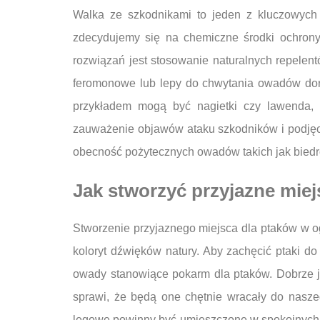
Walka ze szkodnikami to jeden z kluczowych 
zdecydujemy się na chemiczne środki ochrony
rozwiązań jest stosowanie naturalnych repelen
feromonowe lub lepy do chwytania owadów doro
przykładem mogą być nagietki czy lawenda, k
zauważenie objawów ataku szkodników i podjęci
obecność pożytecznych owadów takich jak biedro
Jak stworzyć przyjazne mie
Stworzenie przyjaznego miejsca dla ptaków w og
koloryt dźwięków natury. Aby zachęcić ptaki d
owady stanowiące pokarm dla ptaków. Dobrze je
sprawi, że będą one chętnie wracały do nasze
lęgowe powinny być umieszczone w spokojnych mi