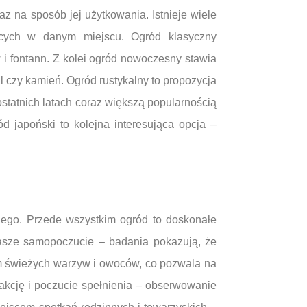
z na sposób jej użytkowania. Istnieje wiele
ących w danym miejscu. Ogród klasyczny
i fontann. Z kolei ogród nowoczesny stawia
l czy kamień. Ogród rustykalny to propozycja
ostatnich latach coraz większą popularnością
ód japoński to kolejna interesująca opcja –
nego. Przede wszystkim ogród to doskonałe
asze samopoczucie – badania pokazują, że
łem świeżych warzyw i owoców, co pozwala na
kcję i poczucie spełnienia – obserwowanie