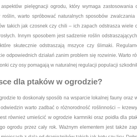
aspektów pielęgnacji ogrodu, który wymaga zastosowania 
 roślin, warto spróbować naturalnych sposobów zwalczania 
tów takich jak czosnek czy chili – ich zapach odstrasza wiel
słych. Innym sposobem jest sadzenie roślin odstraszających 
tóre skutecznie odstraszają mszyce czy ślimaki. Regularn
e odpowiednich działań zanim problem się rozwinie. Warto r
nki czy osy pomagają w naturalnej regulacji populacji szkodni
jsce dla ptaków w ogrodzie?
rodzie to doskonały sposób na wsparcie lokalnej fauny oraz 
o odwiedzin warto zadbać o różnorodność roślinności – krzew
st również umieścić w ogrodzie karmniki oraz poidła dla pt
go ogrodu przez cały rok. Ważnym elementem jest także zap
ejscach z dala od drapieżników takich jak koty czy lisy. Do