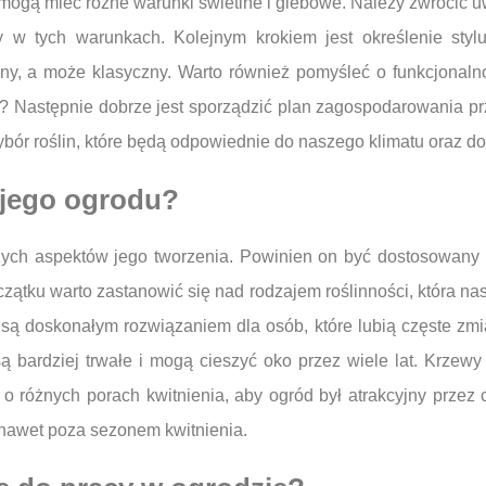
 mogą mieć różne warunki świetlne i glebowe. Należy zwrócić u
sły w tych warunkach. Kolejnym krokiem jest określenie st
y, a może klasyczny. Warto również pomyśleć o funkcjonalno
? Następnie dobrze jest sporządzić plan zagospodarowania prze
bór roślin, które będą odpowiednie do naszego klimatu oraz do
ojego ogrodu?
jszych aspektów jego tworzenia. Powinien on być dostosowa
zątku warto zastanowić się nad rodzajem roślinności, która nas
 są doskonałym rozwiązaniem dla osób, które lubią częste zm
 bardziej trwałe i mogą cieszyć oko przez wiele lat. Krzewy 
 o różnych porach kwitnienia, aby ogród był atrakcyjny przez 
 nawet poza sezonem kwitnienia.