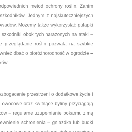
odpowiednich metod ochrony roślin. Zanim
szkodników. Jednym z najskuteczniejszych
e owadów. Możemy także wykorzystać pułapki
szkodniki obok tych narażonych na ataki –
e przeglądanie roślin pozwala na szybkie
ównież dbać o bioróżnorodność w ogrodzie –
ków.
wzbogacenie przestrzeni o dodatkowe życie i
y owocowe oraz kwitnące byliny przyciągają
aków – regularne uzupełnianie pokarmu zimą
ewnienie schronienia – gniazdka lub budki
brze zaplanowana przestrzeń zielona powinna