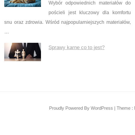
Wybór odpowiednich materiałów do
pościeli jest kluczowy dla komfortu
snu oraz zdrowia. Wśród najpopularniejszych materiałów,
…
Sprawy karne co to jest?
Proudly Powered By WordPress
|
Theme : 