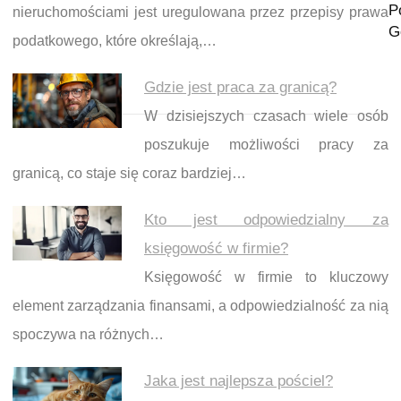
P
nieruchomościami jest uregulowana przez przepisy prawa
G
podatkowego, które określają,…
Gdzie jest praca za granicą?
W dzisiejszych czasach wiele osób
poszukuje możliwości pracy za
granicą, co staje się coraz bardziej…
Kto jest odpowiedzialny za
księgowość w firmie?
Księgowość w firmie to kluczowy
element zarządzania finansami, a odpowiedzialność za nią
spoczywa na różnych…
Jaka jest najlepsza pościel?