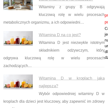
Witaminy z grupy B odgrywają
Nawigacja wpisu
kluczową rolę w wielu procesach
p
p
metabolicznych organizmu, a ich odpowiedni…
C
j
Witamina D na co jest?
n
Witamina D jest niezwykle istotnym
u
składnikiem odżywczym, który
d
d
odgrywa kluczową rolę w wielu procesach
zachodzących…
Witamina D w kroplach jaka
najlepsza?
Wybór odpowiedniej witaminy D w
kroplach dla dzieci jest kluczowy, aby zapewnić im zdrowy