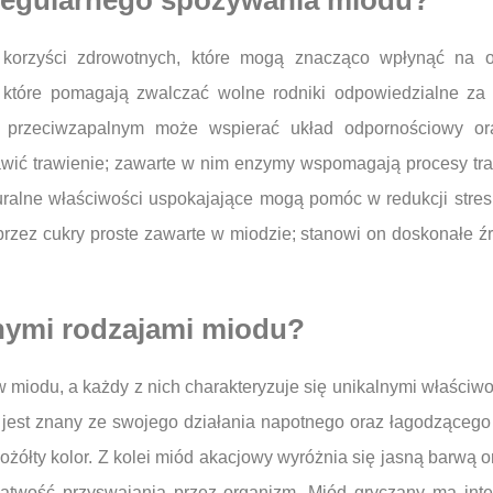
z regularnego spożywania miodu?
 korzyści zdrowotnych, które mogą znacząco wpłynąć na 
 które pomagają zwalczać wolne rodniki odpowiedzialne za 
m przeciwzapalnym może wspierać układ odpornościowy ora
ić trawienie; zawarte w nim enzymy wspomagają procesy trawi
uralne właściwości uspokajające mogą pomóc w redukcji stre
przez cukry proste zawarte w miodzie; stanowi on doskonałe źr
żnymi rodzajami miodu?
w miodu, a każdy z nich charakteryzuje się unikalnymi właści
y jest znany ze swojego działania napotnego oraz łagodzącego
ożółty kolor. Z kolei miód akacjowy wyróżnia się jasną barwą 
 łatwość przyswajania przez organizm. Miód gryczany ma int