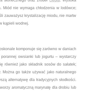
ła słonecznego oraz źródeł
ciepła
. Wysoka
h. Miód nie wymaga chłodzenia w lodówce;
eśli zauważysz krystalizację miodu, nie martw
w kąpieli wodnej.
 doskonale komponuje się zarówno w daniach
porannej owsianki lub jogurtu – wystarczy
ę również jako składnik sosów do sałatek;
w. Można go także używać jako naturalnego
zą alternatywę dla tradycyjnych słodkości.
worzy aromatyczną marynatę dla drobiu lub