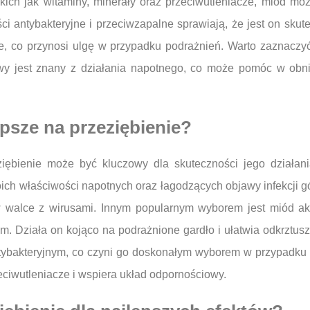
akich jak witaminy, minerały oraz przeciwutleniacze, miód mo
ci antybakteryjne i przeciwzapalne sprawiają, że jest on sku
we, co przynosi ulgę w przypadku podrażnień. Warto zaznaczy
owy jest znany z działania napotnego, co może pomóc w obn
epsze na przeziębienie?
ębienie może być kluczowy dla skuteczności jego działani
swoich właściwości napotnych oraz łagodzących objawy infekcj
 walce z wirusami. Innym popularnym wyborem jest miód akac
zm. Działa on kojąco na podrażnione gardło i ułatwia odkrztu
ybakteryjnym, co czyni go doskonałym wyborem w przypadku in
eciwutleniacze i wspiera układ odpornościowy.