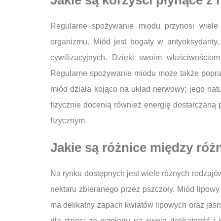
Jakie są korzyści płynące 
Regularne spożywanie miodu przynosi wiele
organizmu. Miód jest bogaty w antyoksydanty,
cywilizacyjnych. Dzięki swoim właściwościo
Regularne spożywanie miodu może także popraw
miód działa kojąco na układ nerwowy; jego nat
fizycznie docenią również energię dostarczaną 
fizycznym.
Jakie są różnice między ró
Na rynku dostępnych jest wiele różnych rodzajó
nektaru zbieranego przez pszczoły. Miód lipow
ma delikatny zapach kwiatów lipowych oraz jasn
dla dzieci ze względu na swoją delikatność i