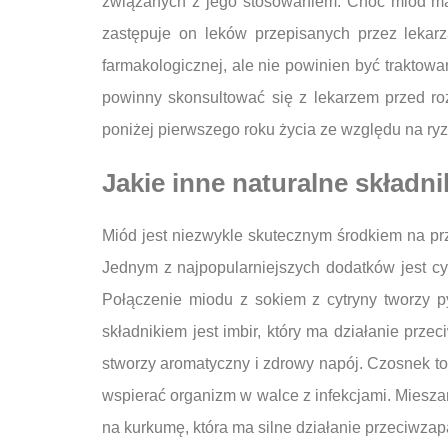
związanych z jego stosowaniem. Choć miód ma w
zastępuje on leków przepisanych przez lekar
farmakologicznej, ale nie powinien być traktowa
powinny skonsultować się z lekarzem przed roz
poniżej pierwszego roku życia ze względu na ryz
Jakie inne naturalne składn
Miód jest niezwykle skutecznym środkiem na prz
Jednym z najpopularniejszych dodatków jest cy
Połączenie miodu z sokiem z cytryny tworzy py
składnikiem jest imbir, który ma działanie pr
stworzy aromatyczny i zdrowy napój. Czosnek to
wspierać organizm w walce z infekcjami. Miesz
na kurkumę, która ma silne działanie przeciwza