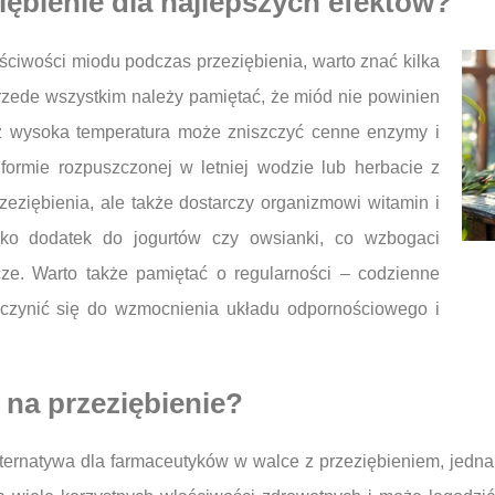
ębienie dla najlepszych efektów?
iwości miodu podczas przeziębienia, warto znać kilka
rzede wszystkim należy pamiętać, że miód nie powinien
 wysoka temperatura może zniszczyć cenne enzymy i
formie rozpuszczonej w letniej wodzie lub herbacie z
rzeziębienia, ale także dostarczy organizmowi witamin i
ko dodatek do jogurtów czy owsianki, co wzbogaci
ze. Warto także pamiętać o regularności – codzienne
yczynić się do wzmocnienia układu odpornościowego i
 na przeziębienie?
ternatywa dla farmaceutyków w walce z przeziębieniem, jednak