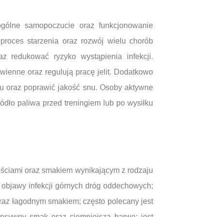
ogólne samopoczucie oraz funkcjonowanie
proces starzenia oraz rozwój wielu chorób
z redukować ryzyko wystąpienia infekcji.
enne oraz regulują pracę jelit. Dodatkowo
su oraz poprawić jakość snu. Osoby aktywne
ódło paliwa przed treningiem lub po wysiłku
wościami oraz smakiem wynikającym z rodzaju
 objawy infekcji górnych dróg oddechowych;
oraz łagodnym smakiem; często polecany jest
ensywny smak oraz ciemniejszą barwę; jest