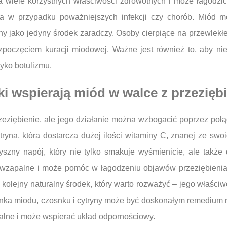
iele korzystnych właściwości zdrowotnych i może łagodzić o
za w przypadku poważniejszych infekcji czy chorób. Miód m
ny jako jedyny środek zaradczy. Osoby cierpiące na przewlekłe
poczęciem kuracji miodowej. Ważne jest również to, aby nie
yko botulizmu.
iki wspierają miód w walce z przezię
eziębienie, ale jego działanie można wzbogacić poprzez połą
tryna, która dostarcza dużej ilości witaminy C, znanej ze sw
szny napój, który nie tylko smakuje wyśmienicie, ale także
zeciwzapalne i może pomóc w łagodzeniu objawów przeziębien
 kolejny naturalny środek, który warto rozważyć – jego właści
anka miodu, czosnku i cytryny może być doskonałym remedium n
palne i może wspierać układ odpornościowy.