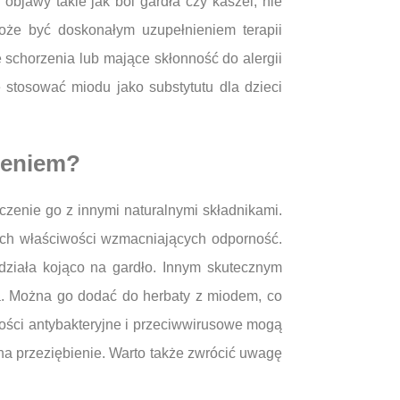
bjawy takie jak ból gardła czy kaszel, nie
oże być doskonałym uzupełnieniem terapii
 schorzenia lub mające skłonność do alergii
 stosować miodu jako substytutu dla dzieci
bieniem?
czenie go z innymi naturalnymi składnikami.
oich właściwości wzmacniających odporność.
 działa kojąco na gardło. Innym skutecznym
ia. Można go dodać do herbaty z miodem, co
wości antybakteryjne i przeciwwirusowe mogą
a przeziębienie. Warto także zwrócić uwagę