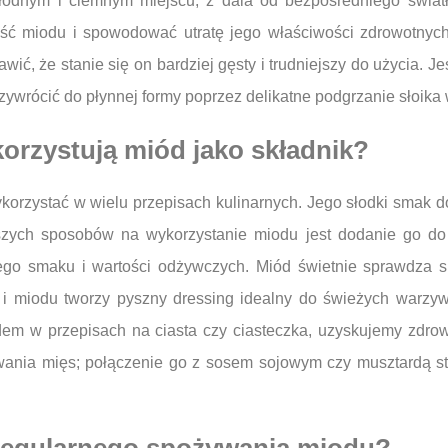
łodnym i ciemnym miejscu, z dala od bezpośredniego świat
ść miodu i spowodować utratę jego właściwości zdrowotnyc
ić, że stanie się on bardziej gęsty i trudniejszy do użycia. J
przywrócić do płynnej formy poprzez delikatne podgrzanie słoika 
korzystują miód jako składnik?
ykorzystać w wielu przepisach kulinarnych. Jego słodki smak
tszych sposobów na wykorzystanie miodu jest dodanie go do 
go smaku i wartości odżywczych. Miód świetnie sprawdza si
o i miodu tworzy pyszny dressing idealny do świeżych warzy
em w przepisach na ciasta czy ciasteczka, uzyskujemy zdrows
ania mięs; połączenie go z sosem sojowym czy musztardą st