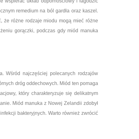
że wspierać układ odpornościowy i łagodzić
tecznym remedium na ból gardła oraz kaszel.
ć, że różne rodzaje miodu mogą mieć różne
iżeniu gorączki, podczas gdy miód manuka
a. Wśród najczęściej polecanych rodzajów
i górnych dróg oddechowych. Miód ten pomaga
jowy, który charakteryzuje się delikatnym
szanie. Miód manuka z Nowej Zelandii zdobył
fekcji bakteryjnych. Warto również zwrócić