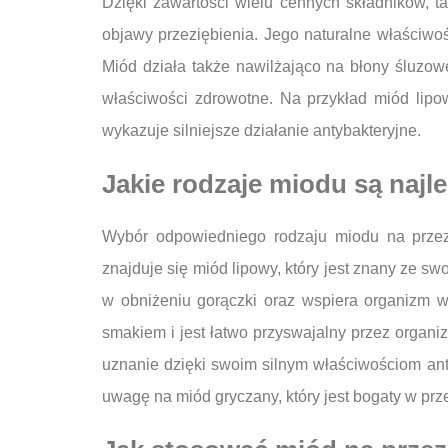
Dzięki zawartości wielu cennych składników, t
objawy przeziębienia. Jego naturalne właściwoś
Miód działa także nawilżająco na błony śluzo
właściwości zdrowotne. Na przykład miód lip
wykazuje silniejsze działanie antybakteryjne.
Jakie rodzaje miodu są najl
Wybór odpowiedniego rodzaju miodu na przezi
znajduje się miód lipowy, który jest znany ze 
w obniżeniu gorączki oraz wspiera organizm w
smakiem i jest łatwo przyswajalny przez organi
uznanie dzięki swoim silnym właściwościom ant
uwagę na miód gryczany, który jest bogaty w prz