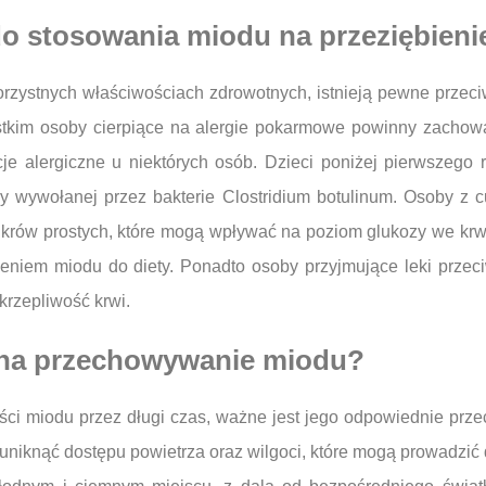
do stosowania miodu na przeziębieni
orzystnych właściwościach zdrowotnych, istnieją pewne przeci
ystkim osoby cierpiące na alergie pokarmowe powinny zacho
je alergiczne u niektórych osób. Dzieci poniżej pierwszego
y wywołanej przez bakterie Clostridium botulinum. Osoby z c
krów prostych, które mogą wpływać na poziom glukozy we krw
zeniem miodu do diety. Ponadto osoby przyjmujące leki prz
rzepliwość krwi.
y na przechowywanie miodu?
ści miodu przez długi czas, ważne jest jego odpowiednie pr
uniknąć dostępu powietrza oraz wilgoci, które mogą prowadzić 