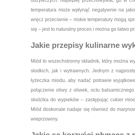
odżywczych. Najlepiej przechowywać go w ch
temperatura może wpłynąć negatywnie na jako
wręcz przeciwnie – niskie temperatury mogą spraw
się – jest to naturalny proces i można go łatwo 
Jakie przepisy kulinarne wy
Miód to wszechstronny składnik, który można w
słodkich, jak i wytrawnych. Jednym z najpros
łyżeczka miodu, aby nadać potrawie wyjątkowe
połączenie oliwy z oliwek, octu balsamiczneg
słodzika do wypieków – zastępując cukier miod
Miód doskonale nadaje się również do marynow
wieprzowiny.